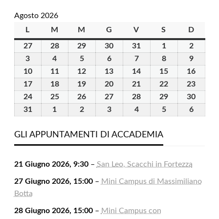
Agosto 2026
L
lunedì
M
martedì
M
mercoledì
G
giovedì
V
venerdì
S
sabato
D
domen
27
27
28
28
29
29
30
30
31
31
1
1
2
2
Luglio
Luglio
Luglio
Luglio
Luglio
Agosto
Agosto
3
3
4
4
5
5
6
6
7
7
8
8
9
9
2026
2026
2026
2026
2026
2026
2026
Agosto
Agosto
Agosto
Agosto
Agosto
Agosto
Agosto
10
10
11
11
12
12
13
13
14
14
15
15
16
16
2026
2026
2026
2026
2026
2026
2026
Agosto
Agosto
Agosto
Agosto
Agosto
Agosto
Agost
17
17
18
18
19
19
20
20
21
21
22
22
23
23
2026
2026
2026
2026
2026
2026
2026
Agosto
Agosto
Agosto
Agosto
Agosto
Agosto
Agost
24
24
25
25
26
26
27
27
28
28
29
29
30
30
2026
2026
2026
2026
2026
2026
2026
Agosto
Agosto
Agosto
Agosto
Agosto
Agosto
Agost
31
31
1
1
2
2
3
3
4
4
5
5
6
6
2026
2026
2026
2026
2026
2026
2026
Agosto
Settembre
Settembre
Settembre
Settembre
Settembre
Settem
2026
2026
2026
2026
2026
2026
2026
GLI APPUNTAMENTI DI ACCADEMIA
21 Giugno 2026, 9:30
–
San Leo, Scacchi in Fortezza
27 Giugno 2026, 15:00
–
Mini Campus di Massimiliano
Botta
28 Giugno 2026, 15:00
–
Mini Campus con