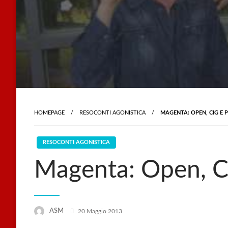
HOMEPAGE
RESOCONTI AGONISTICA
MAGENTA: OPEN, CIG E P
RESOCONTI AGONISTICA
Magenta: Open, CI
Posted
ASM
20 Maggio 2013
on