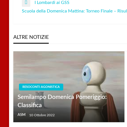
I Lombardi ai GSS
Navigazione
Previous
Scuola della Domenica Mattina: Torneo Finale – Risul
Post
Next
articoli
Post
ALTRE NOTIZIE
RESOCONTI AGONISTICA
Semilampo Domenica Pomeriggio:
Classifica
ASM
10 Ottobre 2022