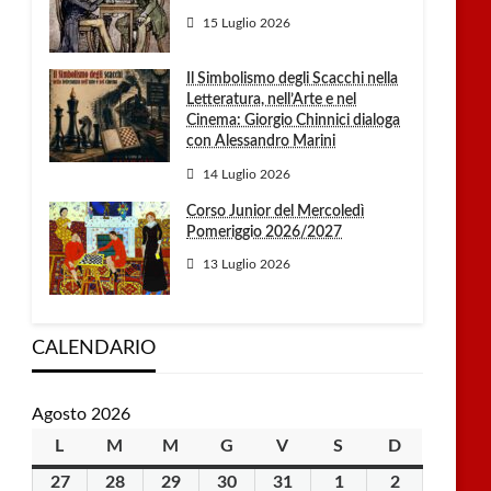
15 Luglio 2026
Il Simbolismo degli Scacchi nella
Letteratura, nell’Arte e nel
Cinema: Giorgio Chinnici dialoga
con Alessandro Marini
14 Luglio 2026
Corso Junior del Mercoledì
Pomeriggio 2026/2027
13 Luglio 2026
CALENDARIO
Agosto 2026
L
lunedì
M
martedì
M
mercoledì
G
giovedì
V
venerdì
S
sabato
D
domenica
27
27
28
28
29
29
30
30
31
31
1
1
2
2