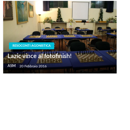
RESOCONTI AGONISTICA
Lazic vince al fotofinish!
ASM
20 Febbraio 2016