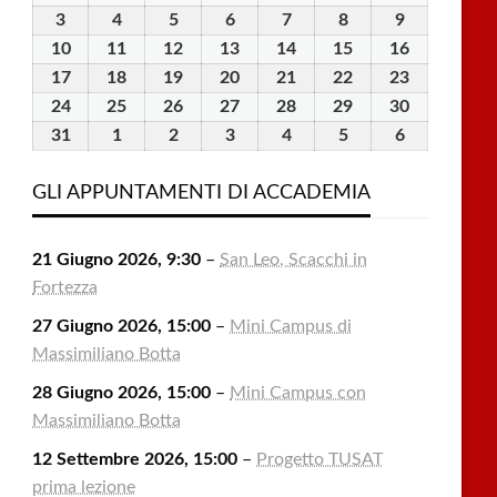
Luglio
Luglio
Luglio
Luglio
Luglio
Agosto
Agosto
3
3
4
4
5
5
6
6
7
7
8
8
9
9
2026
2026
2026
2026
2026
2026
2026
Agosto
Agosto
Agosto
Agosto
Agosto
Agosto
Agosto
10
10
11
11
12
12
13
13
14
14
15
15
16
16
2026
2026
2026
2026
2026
2026
2026
Agosto
Agosto
Agosto
Agosto
Agosto
Agosto
Agosto
17
17
18
18
19
19
20
20
21
21
22
22
23
23
2026
2026
2026
2026
2026
2026
2026
Agosto
Agosto
Agosto
Agosto
Agosto
Agosto
Agosto
24
24
25
25
26
26
27
27
28
28
29
29
30
30
2026
2026
2026
2026
2026
2026
2026
Agosto
Agosto
Agosto
Agosto
Agosto
Agosto
Agosto
31
31
1
1
2
2
3
3
4
4
5
5
6
6
2026
2026
2026
2026
2026
2026
2026
Agosto
Settembre
Settembre
Settembre
Settembre
Settembre
Settembre
2026
2026
2026
2026
2026
2026
2026
GLI APPUNTAMENTI DI ACCADEMIA
21 Giugno 2026, 9:30
–
San Leo, Scacchi in
Fortezza
27 Giugno 2026, 15:00
–
Mini Campus di
Massimiliano Botta
28 Giugno 2026, 15:00
–
Mini Campus con
Massimiliano Botta
12 Settembre 2026, 15:00
–
Progetto TUSAT
prima lezione