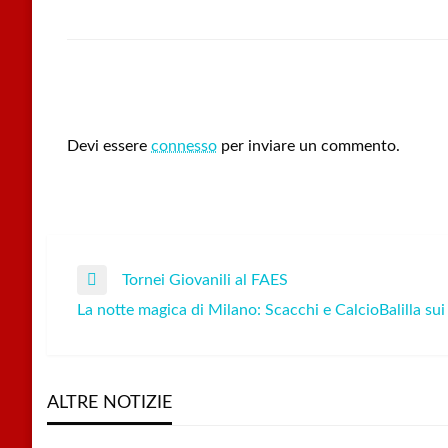
LEAVE A RESPONSE
Devi essere
connesso
per inviare un commento.
Tornei Giovanili al FAES
Navigazione
Previous
La notte magica di Milano: Scacchi e CalcioBalilla sui 
Post
Next
articoli
Post
ALTRE NOTIZIE