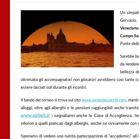
Un simpati
Gervasio, 
Veneziano
Campo Sa
Ponte delle
Sarebbe bel
da render
bellezza d
oltretutto gli accompagnatori non giocatori avrebbero così tante c
essere lasciati soli durante gli incontri.
Il bando del torneo si trova sul sito
www.veneziascacchi.com
, mentr
alloggi, oltre agli alberghi e le pensioni raggiungibili anche trami
www.airbnb.it
)
segnaliamo anche le Case di Accoglienza, ten
inferiori a quelli praticati dagli alberghi, anche se ovviamente co
Speriamo di vedere una nutrita partecipazione di “accademici” al