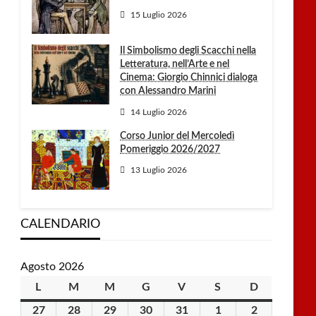
15 Luglio 2026
Il Simbolismo degli Scacchi nella
Letteratura, nell’Arte e nel
Cinema: Giorgio Chinnici dialoga
con Alessandro Marini
14 Luglio 2026
Corso Junior del Mercoledì
Pomeriggio 2026/2027
13 Luglio 2026
CALENDARIO
Agosto 2026
L
lunedì
M
martedì
M
mercoledì
G
giovedì
V
venerdì
S
sabato
D
domenica
27
27
28
28
29
29
30
30
31
31
1
1
2
2