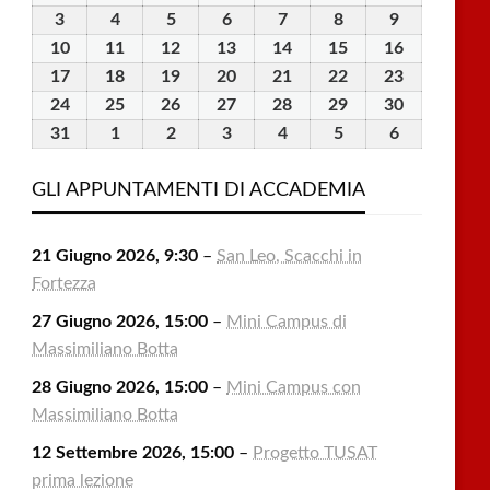
Luglio
Luglio
Luglio
Luglio
Luglio
Agosto
Agosto
3
3
4
4
5
5
6
6
7
7
8
8
9
9
2026
2026
2026
2026
2026
2026
2026
Agosto
Agosto
Agosto
Agosto
Agosto
Agosto
Agosto
10
10
11
11
12
12
13
13
14
14
15
15
16
16
2026
2026
2026
2026
2026
2026
2026
Agosto
Agosto
Agosto
Agosto
Agosto
Agosto
Agosto
17
17
18
18
19
19
20
20
21
21
22
22
23
23
2026
2026
2026
2026
2026
2026
2026
Agosto
Agosto
Agosto
Agosto
Agosto
Agosto
Agosto
24
24
25
25
26
26
27
27
28
28
29
29
30
30
2026
2026
2026
2026
2026
2026
2026
Agosto
Agosto
Agosto
Agosto
Agosto
Agosto
Agosto
31
31
1
1
2
2
3
3
4
4
5
5
6
6
2026
2026
2026
2026
2026
2026
2026
Agosto
Settembre
Settembre
Settembre
Settembre
Settembre
Settembre
2026
2026
2026
2026
2026
2026
2026
GLI APPUNTAMENTI DI ACCADEMIA
21 Giugno 2026, 9:30
–
San Leo, Scacchi in
Fortezza
27 Giugno 2026, 15:00
–
Mini Campus di
Massimiliano Botta
28 Giugno 2026, 15:00
–
Mini Campus con
Massimiliano Botta
12 Settembre 2026, 15:00
–
Progetto TUSAT
prima lezione