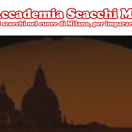
ore di Milano
mia Scacchi Milano