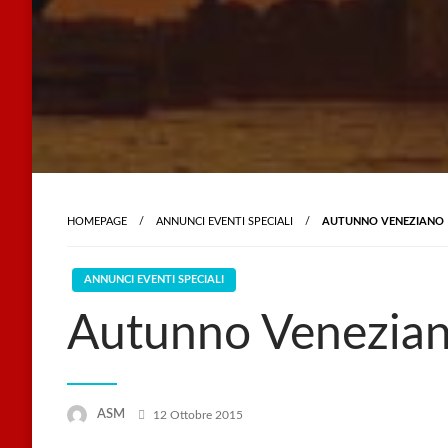
HOMEPAGE
ANNUNCI EVENTI SPECIALI
AUTUNNO VENEZIANO
ANNUNCI EVENTI SPECIALI
Autunno Venezia
Posted
ASM
12 Ottobre 2015
on