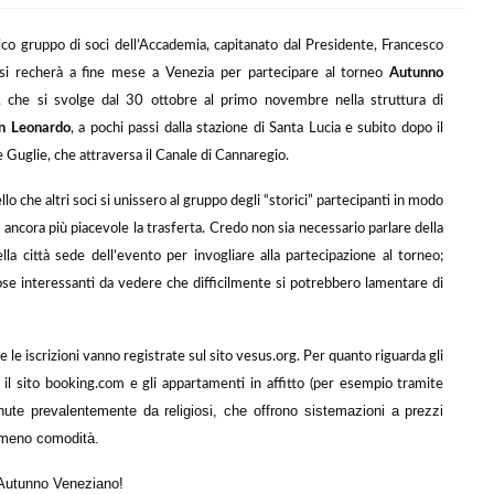
co gruppo di soci dell’Accademia, capitanato dal Presidente, Francesco
si recherà a fine mese a Venezia per partecipare al torneo
Autunno
, che si svolge dal 30 ottobre al primo novembre nella struttura di
n Leonardo
, a pochi passi dalla stazione di Santa Lucia e subito dopo il
 Guglie, che attraversa il Canale di Cannaregio.
modo
lo che altri soci si unissero al gruppo degli “storici” partecipanti in
e
ancora più piacevole la trasferta. Credo non sia necessario parlare della
ella città sede dell’evento per invogliare alla partecipazione al torneo;
ose interessanti da vedere che difficilmente si potrebbero lamentare di
e le iscrizioni vanno registrate sul sito vesus.org. Per quanto riguarda gli
te il sito booking.com e gli appartamenti in affitto (per esempio tramite
ute prevalentemente da religiosi, che offrono sistemazioni a prezzi
n meno comodità.
l’Autunno Veneziano!