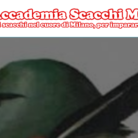
ore di Milano
mia Scacchi Milano