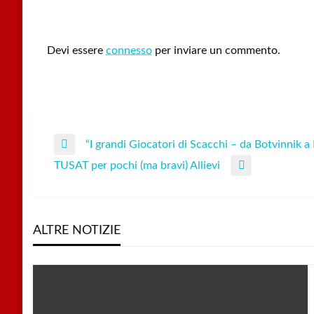
LEAVE A RESPONSE
Devi essere
connesso
per inviare un commento.
“I grandi Giocatori di Scacchi – da Botvinnik a 
Navigazione
Previous
TUSAT per pochi (ma bravi) Allievi
Post
Next
articoli
Post
ALTRE NOTIZIE