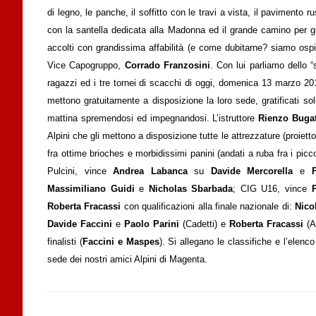
di legno, le panche, il soffitto con le travi a vista, il pavimento ru
con la santella dedicata alla Madonna ed il grande camino per gri
accolti con grandissima affabilità (e come dubitarne? siamo ospi
Vice Capogruppo,
Corrado Franzosini
. Con lui parliamo dello “
ragazzi ed i tre tornei di scacchi di oggi, domenica 13 marzo 201
mettono gratuitamente a disposizione la loro sede, gratificati s
mattina spremendosi ed impegnandosi. L’istruttore
Rienzo Bugat
Alpini che gli mettono a disposizione tutte le attrezzature (proie
fra ottime brioches e morbidissimi panini (andati a ruba fra i piccol
Pulcini, vince
Andrea Labanca
su
Davide Mercorella
e
F
Massimiliano Guidi
e
Nicholas Sbarbada
; CIG U16, vince
Roberta Fracassi
con qualificazioni alla finale nazionale di:
Nico
Davide Faccini
e
Paolo Parini
(Cadetti) e
Roberta Fracassi
(Al
finalisti (
Faccini e Maspes
). Si allegano le classifiche e l’elen
sede dei nostri amici Alpini di Magenta.