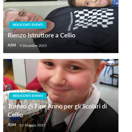
RESOCONTI EVENTI
Rienzo Istruttore a Cellio
ASM
9 Dicembre 2015
RESOCONTI EVENTI
Torneo di Fine Anno per gli Scolari di
Cellio
ASM
12 Maggio 2017