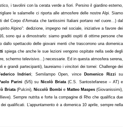
stico, i tavolini con la cerata verde a fiori. Persino il giardino esterno,
gliare le salamelle ci riporta alle atmosfere delle nostre Alpi. Siamo
ti del Corpo d’Armata che tantissimi Italiani portano nel cuore…) dal
spirito Alpino”: dedizione, impegno nel sociale, iniziative a favore dei
6, sono qui a dimostrarlo: siamo graditi ospiti di ottime persone che
olo dallo spettacolo delle giovani menti che trascorrono una domenica
ti
spiega che anche le sue lezioni vengono ospitate nella sede degli
ttore, schermo televisivo…) necessarie. Ed in questa atmosfera serena,
i e grandi partecipanti), laureiamo i vincitori dei tornei: Challenge dei
ederico Indrieri
; Semilampo Open, vince
Domenico Rizzi
su
Paolo Parini
(5/5) su
Nicolò Briata
(C.S. Santostefanese – AT) e
lò Briata
(Pulcini),
Niccolò Bombi
e
Matteo Maspes
(Giovanissimi),
lieve). Sempre nutrita e forte la compagine di Rho che qualifica due
co dei qualificati. L’appuntamento è a domenica 10 aprile, sempre nella