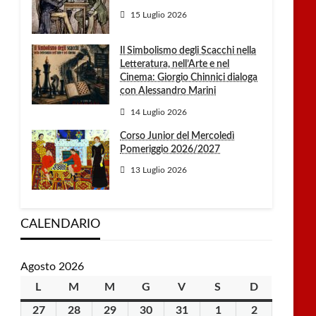
15 Luglio 2026
Il Simbolismo degli Scacchi nella
Letteratura, nell’Arte e nel
Cinema: Giorgio Chinnici dialoga
con Alessandro Marini
14 Luglio 2026
Corso Junior del Mercoledì
Pomeriggio 2026/2027
13 Luglio 2026
CALENDARIO
Agosto 2026
L
lunedì
M
martedì
M
mercoledì
G
giovedì
V
venerdì
S
sabato
D
domenica
27
27
28
28
29
29
30
30
31
31
1
1
2
2