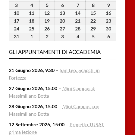
Luglio
Luglio
Luglio
Luglio
Luglio
Agosto
Agosto
3
3
4
4
5
5
6
6
7
7
8
8
9
9
2026
2026
2026
2026
2026
2026
2026
Agosto
Agosto
Agosto
Agosto
Agosto
Agosto
Agosto
10
10
11
11
12
12
13
13
14
14
15
15
16
16
2026
2026
2026
2026
2026
2026
2026
Agosto
Agosto
Agosto
Agosto
Agosto
Agosto
Agosto
17
17
18
18
19
19
20
20
21
21
22
22
23
23
2026
2026
2026
2026
2026
2026
2026
Agosto
Agosto
Agosto
Agosto
Agosto
Agosto
Agosto
24
24
25
25
26
26
27
27
28
28
29
29
30
30
2026
2026
2026
2026
2026
2026
2026
Agosto
Agosto
Agosto
Agosto
Agosto
Agosto
Agosto
31
31
1
1
2
2
3
3
4
4
5
5
6
6
2026
2026
2026
2026
2026
2026
2026
Agosto
Settembre
Settembre
Settembre
Settembre
Settembre
Settembre
2026
2026
2026
2026
2026
2026
2026
GLI APPUNTAMENTI DI ACCADEMIA
21 Giugno 2026, 9:30
–
San Leo, Scacchi in
Fortezza
27 Giugno 2026, 15:00
–
Mini Campus di
Massimiliano Botta
28 Giugno 2026, 15:00
–
Mini Campus con
Massimiliano Botta
12 Settembre 2026, 15:00
–
Progetto TUSAT
prima lezione