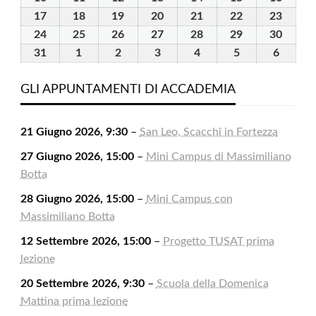
2026
2026
2026
2026
2026
2026
2026
Agosto
Agosto
Agosto
Agosto
Agosto
Agosto
Agost
17
17
18
18
19
19
20
20
21
21
22
22
23
23
2026
2026
2026
2026
2026
2026
2026
Agosto
Agosto
Agosto
Agosto
Agosto
Agosto
Agost
24
24
25
25
26
26
27
27
28
28
29
29
30
30
2026
2026
2026
2026
2026
2026
2026
Agosto
Agosto
Agosto
Agosto
Agosto
Agosto
Agost
31
31
1
1
2
2
3
3
4
4
5
5
6
6
2026
2026
2026
2026
2026
2026
2026
Agosto
Settembre
Settembre
Settembre
Settembre
Settembre
Settem
2026
2026
2026
2026
2026
2026
2026
GLI APPUNTAMENTI DI ACCADEMIA
21 Giugno 2026, 9:30
–
San Leo, Scacchi in Fortezza
27 Giugno 2026, 15:00
–
Mini Campus di Massimiliano
Botta
28 Giugno 2026, 15:00
–
Mini Campus con
Massimiliano Botta
12 Settembre 2026, 15:00
–
Progetto TUSAT prima
lezione
20 Settembre 2026, 9:30
–
Scuola della Domenica
Mattina prima lezione