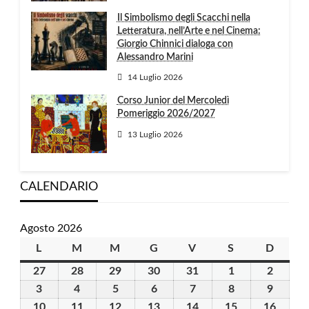
Il Simbolismo degli Scacchi nella
Letteratura, nell’Arte e nel Cinema:
Giorgio Chinnici dialoga con
Alessandro Marini
14 Luglio 2026
Corso Junior del Mercoledì
Pomeriggio 2026/2027
13 Luglio 2026
CALENDARIO
Agosto 2026
L
lunedì
M
martedì
M
mercoledì
G
giovedì
V
venerdì
S
sabato
D
domen
27
27
28
28
29
29
30
30
31
31
1
1
2
2
Luglio
Luglio
Luglio
Luglio
Luglio
Agosto
Agosto
3
3
4
4
5
5
6
6
7
7
8
8
9
9
2026
2026
2026
2026
2026
2026
2026
Agosto
Agosto
Agosto
Agosto
Agosto
Agosto
Agosto
10
10
11
11
12
12
13
13
14
14
15
15
16
16