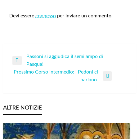
LEAVE A RESPONSE
Devi essere
connesso
per inviare un commento.
Navigazione
Passoni si aggiudica il semilampo di
Previous
Pasqua!
articoli
Post
Prossimo Corso Intermedio: i Pedoni ci
Next
parlano.
Post
ALTRE NOTIZIE