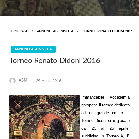
HOMEPAGE
ANNUNCI AGONISTICA
TORNEO RENATO DIDONI 2016
ANNUNCI AGONISTICA
Torneo Renato Didoni 2016
Posted
ASM
29 Marzo 2016
on
Immancabile, Accademia
ripropone il torneo dedicato
ad un grande amico. Il
Torneo Didoni si è giocato
dal 23 al 25 aprile,
suddiviso in Torneo A, B