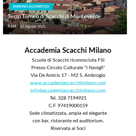
ANNUNCI AGONISTICA
Terzo Torneo di Scacchi di Monteverde
ASM
22 Agosto 2022
Accademia Scacchi Milano
Scuola di Scacchi riconosciuta FSI
Presso Circolo Culturale "I Navigli"
Via De Amicis 17 - M2 S. Ambrogio
www.accademiascacchimilano.com
info@accademiascacchimilano.com
Tel. 328 7194921
C.F. 97419000159
Sede climatizzata, ampia ed elegante
con bar, ristorante ed auditorium.
Riservata ai Soci