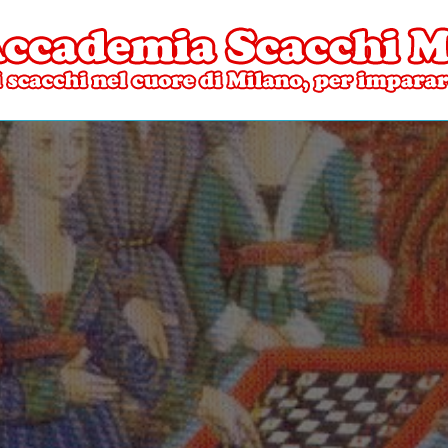
ore di Milano
mia Scacchi Milano