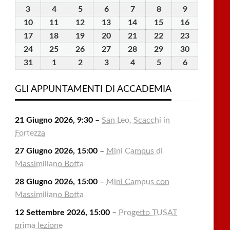
Luglio
Luglio
Luglio
Luglio
Luglio
Agosto
Agosto
3
3
4
4
5
5
6
6
7
7
8
8
9
9
2026
2026
2026
2026
2026
2026
2026
Agosto
Agosto
Agosto
Agosto
Agosto
Agosto
Agosto
10
10
11
11
12
12
13
13
14
14
15
15
16
16
2026
2026
2026
2026
2026
2026
2026
Agosto
Agosto
Agosto
Agosto
Agosto
Agosto
Agosto
17
17
18
18
19
19
20
20
21
21
22
22
23
23
2026
2026
2026
2026
2026
2026
2026
Agosto
Agosto
Agosto
Agosto
Agosto
Agosto
Agosto
24
24
25
25
26
26
27
27
28
28
29
29
30
30
2026
2026
2026
2026
2026
2026
2026
Agosto
Agosto
Agosto
Agosto
Agosto
Agosto
Agosto
31
31
1
1
2
2
3
3
4
4
5
5
6
6
2026
2026
2026
2026
2026
2026
2026
Agosto
Settembre
Settembre
Settembre
Settembre
Settembre
Settembre
2026
2026
2026
2026
2026
2026
2026
GLI APPUNTAMENTI DI ACCADEMIA
21 Giugno 2026, 9:30
–
San Leo, Scacchi in
Fortezza
27 Giugno 2026, 15:00
–
Mini Campus di
Massimiliano Botta
28 Giugno 2026, 15:00
–
Mini Campus con
Massimiliano Botta
12 Settembre 2026, 15:00
–
Progetto TUSAT
prima lezione