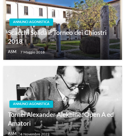
ANNUNCI AGONISTICA
Scacchi Solidali: Torneo dei Chiostri
2018
ASM
7 Maggio 2018
ANNUNCI AGONISTICA
Tornei Alexander Alekhine: Open A ed
Amatori
ASM
4 Novembre 2022