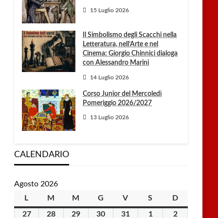
15 Luglio 2026
Il Simbolismo degli Scacchi nella
Letteratura, nell’Arte e nel
Cinema: Giorgio Chinnici dialoga
con Alessandro Marini
14 Luglio 2026
Corso Junior del Mercoledì
Pomeriggio 2026/2027
13 Luglio 2026
CALENDARIO
Agosto 2026
L
lunedì
M
martedì
M
mercoledì
G
giovedì
V
venerdì
S
sabato
D
domenica
27
27
28
28
29
29
30
30
31
31
1
1
2
2