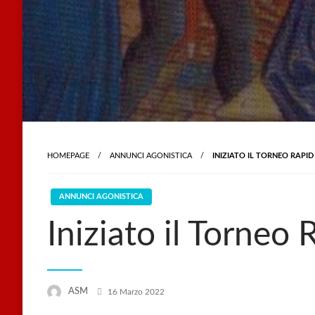
HOMEPAGE
ANNUNCI AGONISTICA
INIZIATO IL TORNEO RAPID
ANNUNCI AGONISTICA
Iniziato il Torne
Posted
ASM
16 Marzo 2022
on