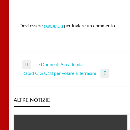
LEAVE A RESPONSE
Devi essere
connesso
per inviare un commento.
Le Donne di Accademia
Navigazione
Previous
Rapid CIG U18 per volare a Terrasini
Post
Next
articoli
Post
ALTRE NOTIZIE