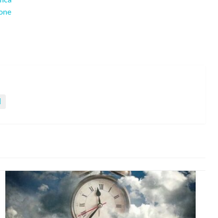
ica
one