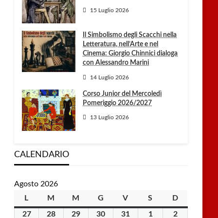
15 Luglio 2026
Il Simbolismo degli Scacchi nella
Letteratura, nell’Arte e nel
Cinema: Giorgio Chinnici dialoga
con Alessandro Marini
14 Luglio 2026
Corso Junior del Mercoledì
Pomeriggio 2026/2027
13 Luglio 2026
CALENDARIO
Agosto 2026
L
lunedì
M
martedì
M
mercoledì
G
giovedì
V
venerdì
S
sabato
D
domenica
27
27
28
28
29
29
30
30
31
31
1
1
2
2