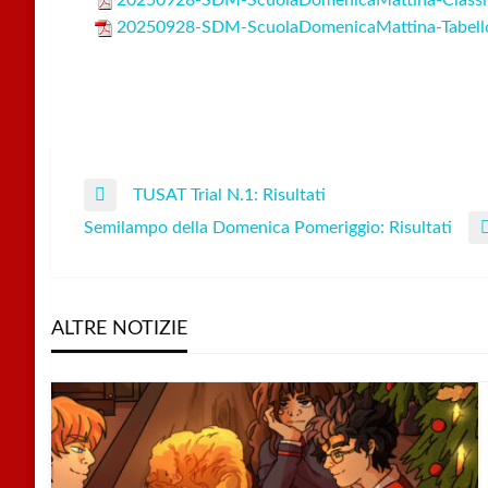
20250928-SDM-ScuolaDomenicaMattina-Classif
20250928-SDM-ScuolaDomenicaMattina-Tabell
TUSAT Trial N.1: Risultati
Navigazione
Previous
Semilampo della Domenica Pomeriggio: Risultati
Post
Next
articoli
Post
ALTRE NOTIZIE