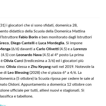
31) i giocatori che si sono sfidati, domenica 28,
amento didattico della Scuola della Domenica Mattina
ll’Istruttore
Fabio Borin
e ben monitorato dagli Istruttori
Greco
,
Diego Cantelli
e
Luca Mordeglia
. Si impone
 Menga
(6/6) davanti a
Carlo Olivetti
(4.5) e a
Lorenzo
a
(4.5) con
Leonardo Nava
(4.5) al 4° posto La prima
e è
Olivia Curci
(tredicesima a 3/6) ed i giocatori più
ono:
Olivia
stessa e
Zhu Keyang
nati nel 2019. Notevole la
ne di
Leo Blessing
(2028) che si piazza 6° a 4/6. La
omenica (5 ottobre) la Scuola riposa per cedere le sale al
nato Didoni. Appuntamento a domenica 12 ottobre con
zione ufficiale per tutti, allievi nuovi e stagionati. Si
lassifica e tabellone.