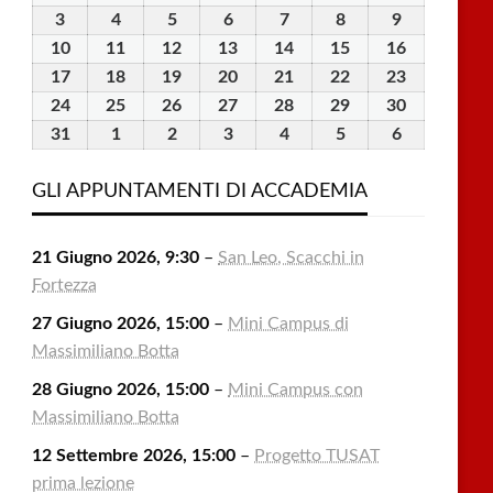
Luglio
Luglio
Luglio
Luglio
Luglio
Agosto
Agosto
3
3
4
4
5
5
6
6
7
7
8
8
9
9
2026
2026
2026
2026
2026
2026
2026
Agosto
Agosto
Agosto
Agosto
Agosto
Agosto
Agosto
10
10
11
11
12
12
13
13
14
14
15
15
16
16
2026
2026
2026
2026
2026
2026
2026
Agosto
Agosto
Agosto
Agosto
Agosto
Agosto
Agosto
17
17
18
18
19
19
20
20
21
21
22
22
23
23
2026
2026
2026
2026
2026
2026
2026
Agosto
Agosto
Agosto
Agosto
Agosto
Agosto
Agosto
24
24
25
25
26
26
27
27
28
28
29
29
30
30
2026
2026
2026
2026
2026
2026
2026
Agosto
Agosto
Agosto
Agosto
Agosto
Agosto
Agosto
31
31
1
1
2
2
3
3
4
4
5
5
6
6
2026
2026
2026
2026
2026
2026
2026
Agosto
Settembre
Settembre
Settembre
Settembre
Settembre
Settembre
2026
2026
2026
2026
2026
2026
2026
GLI APPUNTAMENTI DI ACCADEMIA
21 Giugno 2026, 9:30
–
San Leo, Scacchi in
Fortezza
27 Giugno 2026, 15:00
–
Mini Campus di
Massimiliano Botta
28 Giugno 2026, 15:00
–
Mini Campus con
Massimiliano Botta
12 Settembre 2026, 15:00
–
Progetto TUSAT
prima lezione