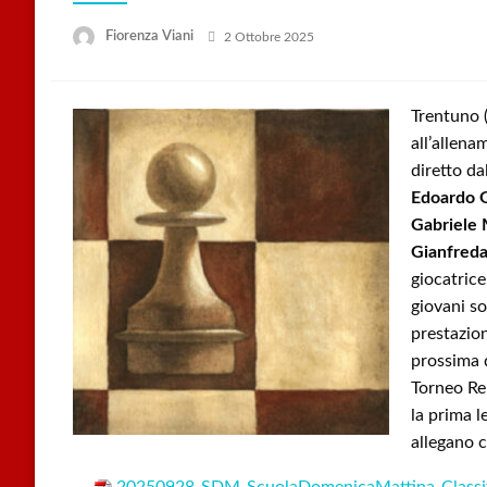
Posted
Fiorenza Viani
2 Ottobre 2025
on
Trentuno (
all’allen
diretto da
Edoardo 
Gabriele
Gianfred
giocatric
giovani s
prestazio
prossima d
Torneo Re
la prima le
allegano c