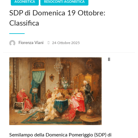
AGONISTICA
RESOCONTI AGONISTICA
SDP di Domenica 19 Ottobre:
Classifica
Posted
Fiorenza Viani
24 Ottobre 2025
on
Il
Semilampo della Domenica Pomeriggio (SDP) di