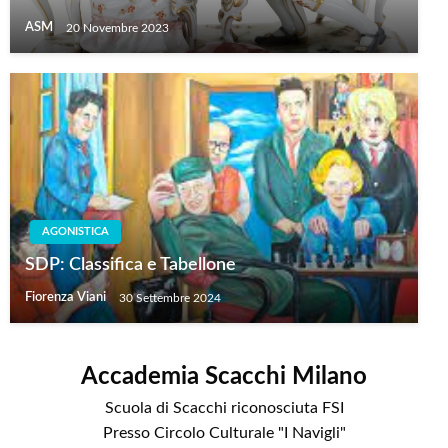
ASM
20 Novembre 2023
AGONISTICA
SDP: Classifica e Tabellone
Fiorenza Viani
30 Settembre 2024
Accademia Scacchi Milano
Scuola di Scacchi riconosciuta FSI
Presso Circolo Culturale "I Navigli"