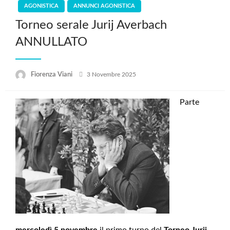
AGONISTICA
ANNUNCI AGONISTICA
Torneo serale Jurij Averbach
ANNULLATO
Posted
Fiorenza Viani
3 Novembre 2025
on
Parte