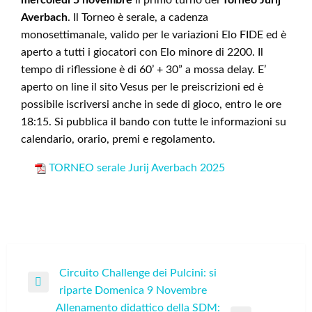
mercoledì 5 novembre
il primo turno del
Torneo Jurij
Averbach
. Il Torneo è serale, a cadenza
monosettimanale, valido per le variazioni Elo FIDE ed è
aperto a tutti i giocatori con Elo minore di 2200. Il
tempo di riflessione è di 60’ + 30” a mossa delay. E’
aperto on line il sito Vesus per le preiscrizioni ed è
possibile iscriversi anche in sede di gioco, entro le ore
18:15. Si pubblica il bando con tutte le informazioni su
calendario, orario, premi e regolamento.
TORNEO serale Jurij Averbach 2025
Navigazione
Circuito Challenge dei Pulcini: si
Previous
riparte Domenica 9 Novembre
articoli
Post
Allenamento didattico della SDM: