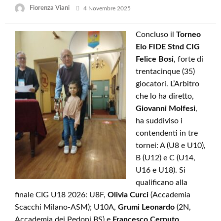
Posted
Fiorenza Viani
4 Novembre 2025
on
Concluso il
Torneo
Elo FIDE Stnd CIG
Felice Bosi
, forte di
trentacinque (35)
giocatori. L’Arbitro
che lo ha diretto,
Giovanni Molfesi
,
ha suddiviso i
contendenti in tre
tornei: A (U8 e U10),
B (U12) e C (U14,
U16 e U18). Si
qualificano alla
finale CIG U18 2026: U8F,
Olivia Curci
(Accademia
Scacchi Milano-ASM); U10A,
Grumi Leonardo
(2N,
Accademia dei Pedoni BS) e
Francesco Cernuto