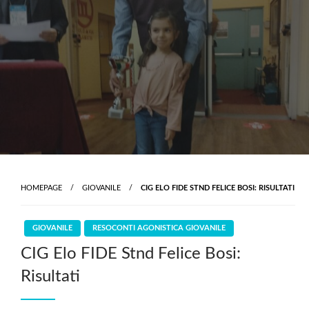
Skip
to
content
HOMEPAGE
GIOVANILE
CIG ELO FIDE STND FELICE BOSI: RISULTATI
GIOVANILE
RESOCONTI AGONISTICA GIOVANILE
CIG Elo FIDE Stnd Felice Bosi:
Risultati