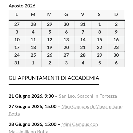
Agosto 2026
L
lunedì
M
martedì
M
mercoledì
G
giovedì
V
venerdì
S
sabato
D
domen
27
27
28
28
29
29
30
30
31
31
1
1
2
2
Luglio
Luglio
Luglio
Luglio
Luglio
Agosto
Agosto
3
3
4
4
5
5
6
6
7
7
8
8
9
9
2026
2026
2026
2026
2026
2026
2026
Agosto
Agosto
Agosto
Agosto
Agosto
Agosto
Agosto
10
10
11
11
12
12
13
13
14
14
15
15
16
16
2026
2026
2026
2026
2026
2026
2026
Agosto
Agosto
Agosto
Agosto
Agosto
Agosto
Agost
17
17
18
18
19
19
20
20
21
21
22
22
23
23
2026
2026
2026
2026
2026
2026
2026
Agosto
Agosto
Agosto
Agosto
Agosto
Agosto
Agost
24
24
25
25
26
26
27
27
28
28
29
29
30
30
2026
2026
2026
2026
2026
2026
2026
Agosto
Agosto
Agosto
Agosto
Agosto
Agosto
Agost
31
31
1
1
2
2
3
3
4
4
5
5
6
6
2026
2026
2026
2026
2026
2026
2026
Agosto
Settembre
Settembre
Settembre
Settembre
Settembre
Settem
2026
2026
2026
2026
2026
2026
2026
GLI APPUNTAMENTI DI ACCADEMIA
21 Giugno 2026, 9:30
–
San Leo, Scacchi in Fortezza
27 Giugno 2026, 15:00
–
Mini Campus di Massimiliano
Botta
28 Giugno 2026, 15:00
–
Mini Campus con
Massimiliano Botta