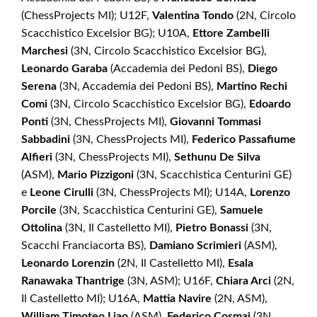
(ChessProjects MI); U12F,
Valentina Tondo
(2N, Circolo
Scacchistico Excelsior BG); U10A,
Ettore Zambelli
Marchesi
(3N, Circolo Scacchistico Excelsior BG),
Leonardo Garaba
(Accademia dei Pedoni BS),
Diego
Serena
(3N, Accademia dei Pedoni BS),
Martino Rechi
Comi
(3N, Circolo Scacchistico Excelsior BG),
Edoardo
Ponti
(3N, ChessProjects MI),
Giovanni Tommasi
Sabbadini
(3N, ChessProjects MI),
Federico Passafiume
Alfieri
(3N, ChessProjects MI),
Sethunu De Silva
(ASM),
Mario Pizzigoni
(3N, Scacchistica Centurini GE)
e
Leone Cirulli
(3N, ChessProjects MI); U14A,
Lorenzo
Porcile
(3N, Scacchistica Centurini GE),
Samuele
Ottolina
(3N, Il Castelletto MI),
Pietro Bonassi
(3N,
Scacchi Franciacorta BS),
Damiano Scrimieri
(ASM),
Leonardo Lorenzin
(2N, Il Castelletto MI),
Esala
Ranawaka Thantrige
(3N, ASM); U16F,
Chiara Arci
(2N,
Il Castelletto MI); U16A,
Mattia Navire
(2N, ASM),
William Timoteo Liao
(ASM),
Federico Cosmai
(3N,