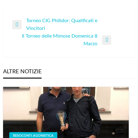
Navigazione
Torneo CIG Philidor: Qualificati e
Previous
Vincitori
articoli
Post
Il Torneo delle Mimose Domenica 8
Next
Marzo
Post
ALTRE NOTIZIE
RESOCONTI AGONISTICA