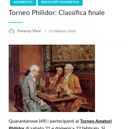
AGONISTICA
RESOCONTI AGONISTICA
Torneo Philidor: Classifica finale
Posted
Fiorenza Viani
23 Febbraio 2026
on
Quarantanove (49) i partecipanti al
Torneo Amatori
Philidor
di sabato 21 e domenica 22 febbraio. Si