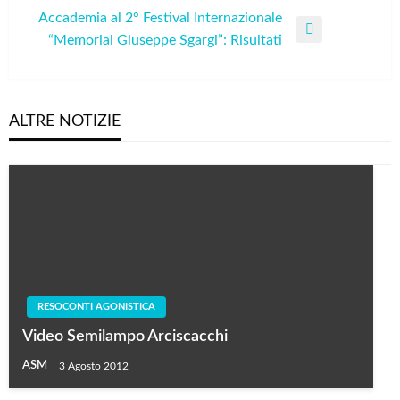
Post
Accademia al 2° Festival Internazionale
Next
“Memorial Giuseppe Sgargi”: Risultati
Post
ALTRE NOTIZIE
RESOCONTI AGONISTICA
Video Semilampo Arciscacchi
ASM
3 Agosto 2012