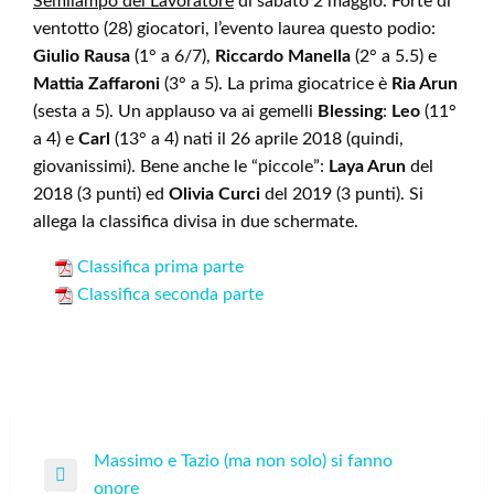
Semilampo del Lavoratore
di sabato 2 maggio. Forte di
ventotto (28) giocatori, l’evento laurea questo podio:
Giulio Rausa
(1° a 6/7),
Riccardo Manella
(2° a 5.5) e
Mattia Zaffaroni
(3° a 5). La prima giocatrice è
Ria Arun
(sesta a 5). Un applauso va ai gemelli
Blessing
:
Leo
(11°
a 4) e
Carl
(13° a 4) nati il 26 aprile 2018 (quindi,
giovanissimi). Bene anche le “piccole”:
Laya Arun
del
2018 (3 punti) ed
Olivia
Curci
del 2019 (3 punti). Si
allega la classifica divisa in due schermate.
Classifica prima parte
Classifica seconda parte
Navigazione
Massimo e Tazio (ma non solo) si fanno
Previous
onore
articoli