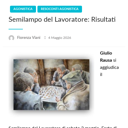
AGONISTICA
RESOCONTI AGONISTICA
Semilampo del Lavoratore: Risultati
Posted
Fiorenza Viani
4 Maggio 2026
on
Giulio
Rausa
si
aggiudica
il