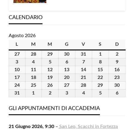
CALENDARIO
Agosto 2026
L
lunedì
M
martedì
M
mercoledì
G
giovedì
V
venerdì
S
sabato
D
domen
27
27
28
28
29
29
30
30
31
31
1
1
2
2
Luglio
Luglio
Luglio
Luglio
Luglio
Agosto
Agosto
3
3
4
4
5
5
6
6
7
7
8
8
9
9
2026
2026
2026
2026
2026
2026
2026
Agosto
Agosto
Agosto
Agosto
Agosto
Agosto
Agosto
10
10
11
11
12
12
13
13
14
14
15
15
16
16
2026
2026
2026
2026
2026
2026
2026
Agosto
Agosto
Agosto
Agosto
Agosto
Agosto
Agost
17
17
18
18
19
19
20
20
21
21
22
22
23
23
2026
2026
2026
2026
2026
2026
2026
Agosto
Agosto
Agosto
Agosto
Agosto
Agosto
Agost
24
24
25
25
26
26
27
27
28
28
29
29
30
30
2026
2026
2026
2026
2026
2026
2026
Agosto
Agosto
Agosto
Agosto
Agosto
Agosto
Agost
31
31
1
1
2
2
3
3
4
4
5
5
6
6
2026
2026
2026
2026
2026
2026
2026
Agosto
Settembre
Settembre
Settembre
Settembre
Settembre
Settem
2026
2026
2026
2026
2026
2026
2026
GLI APPUNTAMENTI DI ACCADEMIA
21 Giugno 2026, 9:30
–
San Leo, Scacchi in Fortezza