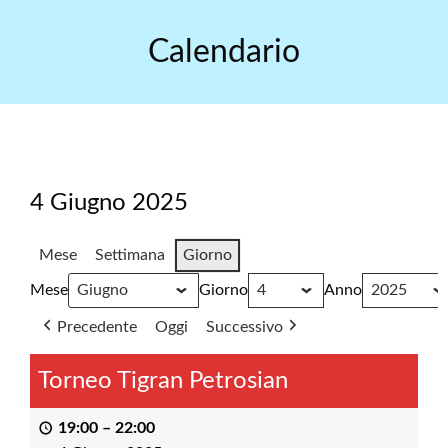
Skip
to
Calendario
content
4 Giugno 2025
Mese
Settimana
Giorno
Mese
Giorno
Anno
Precedente
Oggi
Successivo
Torneo Tigran Petrosian
19:00
–
22:00