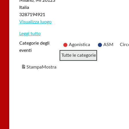
Milano
,
MI
20123
Italia
3287194921
Visualizza luogo
Leggi tutto
Categorie degli
Agonistica
ASM
Circ
eventi
Tutte le categorie
Stampa
Mostra