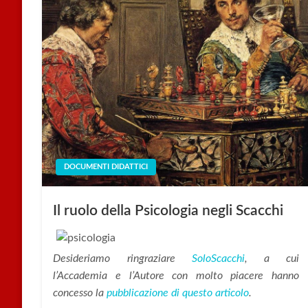
DOCUMENTI DIDATTICI
Il ruolo della Psicologia negli Scacchi
Desideriamo ringraziare
SoloScacchi
, a cui
l’Accademia e l’Autore con molto piacere hanno
concesso la
pubblicazione di questo articolo
.