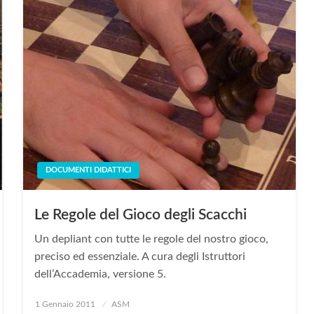
DOCUMENTI DIDATTICI
Le Regole del Gioco degli Scacchi
Un depliant con tutte le regole del nostro gioco,
preciso ed essenziale. A cura degli Istruttori
dell’Accademia, versione 5.
Posted
1 Gennaio 2011
ASM
on