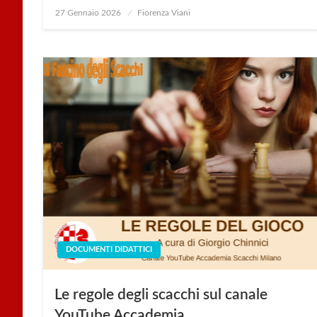
Posted
27 Gennaio 2026
Fiorenza Viani
on
DOCUMENTI DIDATTICI
Le regole degli scacchi sul canale
YouTube Accademia