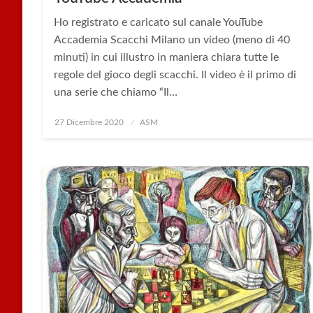
Ho registrato e caricato sul canale YouTube
Accademia Scacchi Milano un video (meno di 40
minuti) in cui illustro in maniera chiara tutte le
regole del gioco degli scacchi. Il video è il primo di
una serie che chiamo “Il…
Posted
27 Dicembre 2020
ASM
on