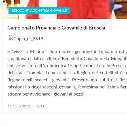
RESOCONTI AGONISTICA GIOVANILE
Campionato Provinciale Giovanile di Brescia
e “vive” a Milano? Due motivi: gestione informatica ed 
(coadiuvato dall’eccellente Benedetto Cavallè della Mongolf
chi scrive. In realtà, domenica 15 aprile non si era in Brescia 
della Val Trompia, Lumezzane. La Regina dei coltelli si è t
Regina degli scacchi giovanili. Presentiamo subito il Re:
missionario degli scacchi giovanili, l’ennesima bellissima fig
adopra per avvicinare i giovani ai pezzi.
Posted
17 Aprile 2012
ASM
on