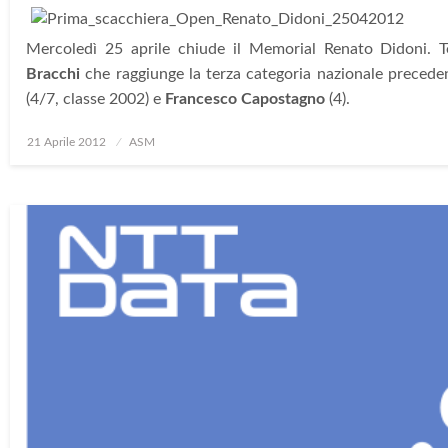
Mercoledì 25 aprile chiude il Memorial Renato Didoni. 
Bracchi
che raggiunge la terza categoria nazionale precede
(4/7, classe 2002) e
Francesco Capostagno
(4).
Posted
21 Aprile 2012
ASM
on