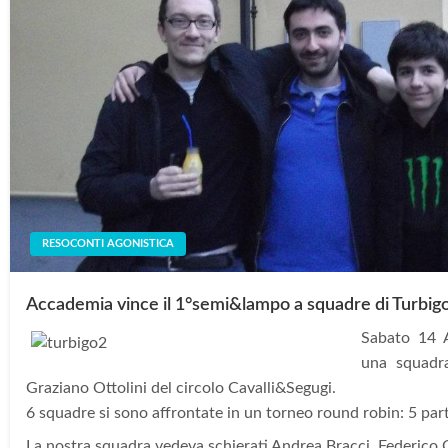
RESOCONTI AGONISTICA
Accademia vince il 1°semi&lampo a squadre di Turbig
Sabato 14 
una squadra 
Graziano Ottolini del circolo Cavalli&Segugi.
6 squadre si sono affrontate in un torneo round robin: 5 par
La nostra squadra vedeva schierati Andrea Bracci, Federico 