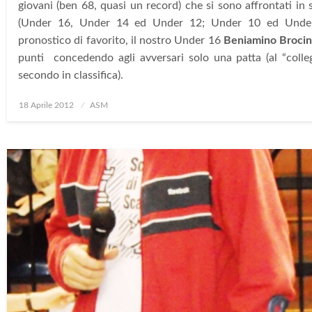
giovani (ben 68, quasi un record) che si sono affrontati in s
(Under 16, Under 14 ed Under 12; Under 10 ed Under 
pronostico di favorito, il nostro Under 16
Beniamino Broci
punti concedendo agli avversari solo una patta (al “coll
secondo in classifica).
Posted
18 Aprile 2012
ASM
on