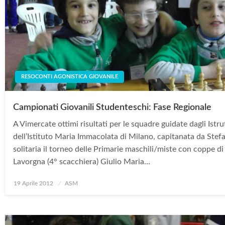
RESOCONTI AGONISTICA GIOVANILE
Campionati Giovanili Studenteschi: Fase Regionale
A Vimercate ottimi risultati per le squadre guidate dagli Istr
dell’Istituto Maria Immacolata di Milano, capitanata da Stefa
solitaria il torneo delle Primarie maschili/miste con coppe di
Lavorgna (4° scacchiera) Giulio Maria…
Posted
19 Aprile 2012
ASM
on