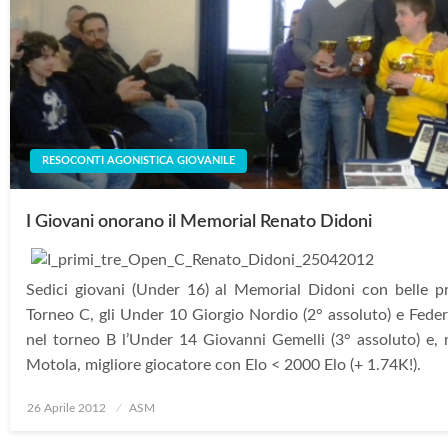
RESOCONTI AGONISTICA GIOVANILE
I Giovani onorano il Memorial Renato Didoni
Sedici giovani (Under 16) al Memorial Didoni con belle pr
Torneo C, gli Under 10 Giorgio Nordio (2° assoluto) e Federi
nel torneo B l’Under 14 Giovanni Gemelli (3° assoluto) e,
Motola, migliore giocatore con Elo < 2000 Elo (+ 1.74K!).
Posted
26 Aprile 2012
ASM
on