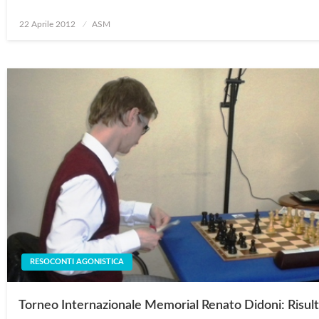
Posted
22 Aprile 2012
ASM
on
RESOCONTI AGONISTICA
Torneo Internazionale Memorial Renato Didoni: Risulta