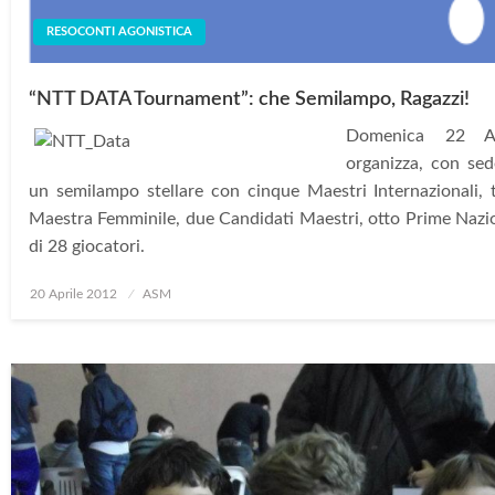
RESOCONTI AGONISTICA
“NTT DATA Tournament”: che Semilampo, Ragazzi!
Domenica 22 Ap
organizza, con se
un semilampo stellare con cinque Maestri Internazionali,
Maestra Femminile, due Candidati Maestri, otto Prime Nazi
di 28 giocatori.
Posted
20 Aprile 2012
ASM
on