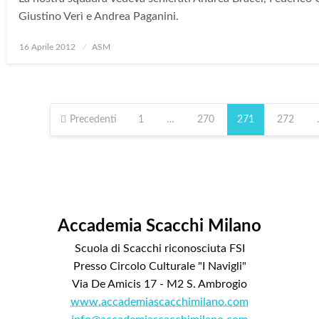
Giustino Verì e Andrea Paganini.
Posted
16 Aprile 2012
ASM
on
Paginazione
degli
Precedenti
1
…
270
271
272
articoli
Accademia Scacchi Milano
Scuola di Scacchi riconosciuta FSI
Presso Circolo Culturale "I Navigli"
Via De Amicis 17 - M2 S. Ambrogio
www.accademiascacchimilano.com