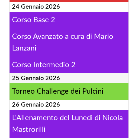
24 Gennaio 2026
Corso Base 2
Corso Avanzato a cura di Mario
Lanzani
Corso Intermedio 2
25 Gennaio 2026
Torneo Challenge dei Pulcini
26 Gennaio 2026
L'Allenamento del Lunedì di Nicola
Mastrorilli