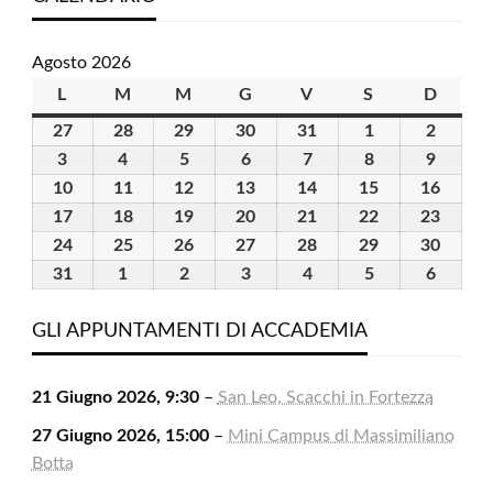
Agosto 2026
L
lunedì
M
martedì
M
mercoledì
G
giovedì
V
venerdì
S
sabato
D
domen
27
27
28
28
29
29
30
30
31
31
1
1
2
2
Luglio
Luglio
Luglio
Luglio
Luglio
Agosto
Agosto
3
3
4
4
5
5
6
6
7
7
8
8
9
9
2026
2026
2026
2026
2026
2026
2026
Agosto
Agosto
Agosto
Agosto
Agosto
Agosto
Agosto
10
10
11
11
12
12
13
13
14
14
15
15
16
16
2026
2026
2026
2026
2026
2026
2026
Agosto
Agosto
Agosto
Agosto
Agosto
Agosto
Agost
17
17
18
18
19
19
20
20
21
21
22
22
23
23
2026
2026
2026
2026
2026
2026
2026
Agosto
Agosto
Agosto
Agosto
Agosto
Agosto
Agost
24
24
25
25
26
26
27
27
28
28
29
29
30
30
2026
2026
2026
2026
2026
2026
2026
Agosto
Agosto
Agosto
Agosto
Agosto
Agosto
Agost
31
31
1
1
2
2
3
3
4
4
5
5
6
6
2026
2026
2026
2026
2026
2026
2026
Agosto
Settembre
Settembre
Settembre
Settembre
Settembre
Settem
2026
2026
2026
2026
2026
2026
2026
GLI APPUNTAMENTI DI ACCADEMIA
21 Giugno 2026, 9:30
–
San Leo, Scacchi in Fortezza
27 Giugno 2026, 15:00
–
Mini Campus di Massimiliano
Botta