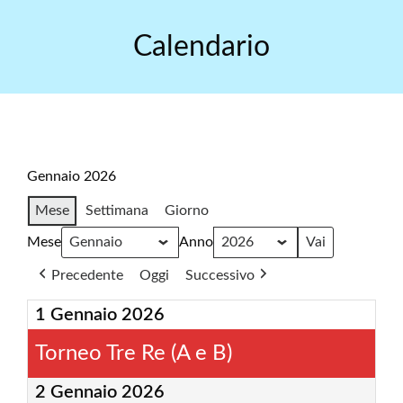
Skip
to
Calendario
content
Gennaio 2026
Mese
Settimana
Giorno
Mese
Anno
Precedente
Oggi
Successivo
1 Gennaio 2026
Torneo Tre Re (A e B)
2 Gennaio 2026