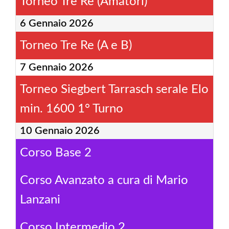
Torneo Tre Re (Amatori)
6 Gennaio 2026
Torneo Tre Re (A e B)
7 Gennaio 2026
Torneo Siegbert Tarrasch serale Elo
min. 1600 1° Turno
10 Gennaio 2026
Corso Base 2
Corso Avanzato a cura di Mario
Lanzani
Corso Intermedio 2