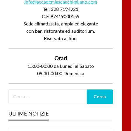
info@accademiascacchimilano.com
Tel. 328 7194921
C.F. 97419000159
Sede climatizzata, ampia ed elegante
io
con bar, ristorante ed auditorium.
Riservata ai Soci
Orari
15:00-00:00 da Lunedì al Sabato
09:30-00:00 Domenica
io
ULTIME NOTIZIE