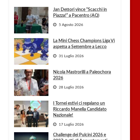
Jan Dettori vince “Scacchi in
Piazza!” a Pacentro (AQ)
5 Agosto 2026
La Mini Chess Champions Liga Vi
io
aspetta a Settembre a Lecco
31 Luglio 2026
Nicola Mastrorilli a Paleochora
2026
28 Luglio 2026
I Tornei estivi ci regalano un
Riccardo Manella Candidato
Nazionale!
io
17 Luglio 2026
Challenge dei Pulcini 2026 e