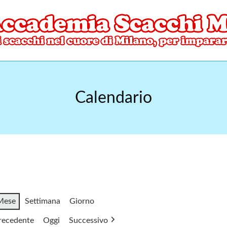
ore di Milano
mia Scacchi Milano
Calendario
Mese
Settimana
Giorno
recedente
Oggi
Successivo