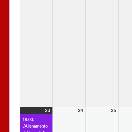
23
23
(1
24
24
25
25
Febbraio
evento)
Febbraio
Febbra
18:00:
2026
2026
2026
L'Allenamento