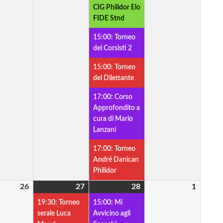
CIG Philidor Elo
FIDE Stnd
15:00: Torneo
dei Corsisti 2
15:00: Torneo
del Dilettante
17:00: Corso
Approfondito a
cura di Mario
Lanzani
17:00: Torneo
André Danican
Philidor
26
26
27
27
(1
28
28
(2
1
1
io
Febbraio
Febbraio
evento)
Febbraio
eventi)
Marzo
19:30: Torneo
15:00: Mi
2026
2026
2026
2026
serale Luca
Avvicino agli