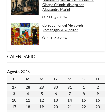
Letteratura, nell’Arte e nel Cinema:
Giorgio Chinnici dialoga con
Alessandro Marini
14 Luglio 2026
Corso Junior del Mercoledì
Pomeriggio 2026/2027
13 Luglio 2026
CALENDARIO
Agosto 2026
L
lunedì
M
martedì
M
mercoledì
G
giovedì
V
venerdì
S
sabato
D
domen
27
27
28
28
29
29
30
30
31
31
1
1
2
2
Luglio
Luglio
Luglio
Luglio
Luglio
Agosto
Agosto
3
3
4
4
5
5
6
6
7
7
8
8
9
9
2026
2026
2026
2026
2026
2026
2026
Agosto
Agosto
Agosto
Agosto
Agosto
Agosto
Agosto
10
10
11
11
12
12
13
13
14
14
15
15
16
16
2026
2026
2026
2026
2026
2026
2026
Agosto
Agosto
Agosto
Agosto
Agosto
Agosto
Agost
17
17
18
18
19
19
20
20
21
21
22
22
23
23