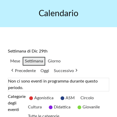
Skip
to
Calendario
content
Settimana di Dic 29th
Mese
Settimana
Giorno
Precedente
Oggi
Successivo
Non ci sono eventi in programma durante questo
periodo.
Categorie
Agonistica
ASM
Circolo
degli
Cultura
Didattica
Giovanile
eventi
Tutte le categorie