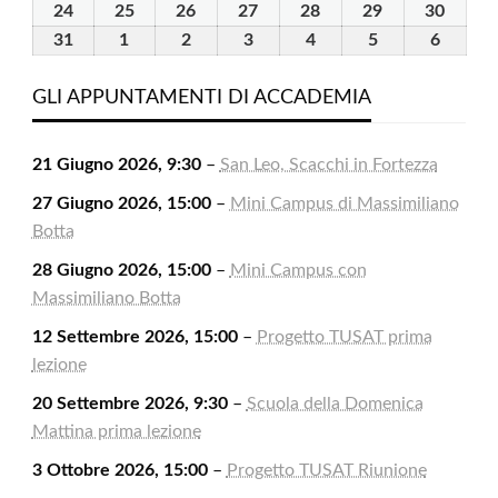
2026
2026
2026
2026
2026
2026
2026
Agosto
Agosto
Agosto
Agosto
Agosto
Agosto
Agost
24
24
25
25
26
26
27
27
28
28
29
29
30
30
2026
2026
2026
2026
2026
2026
2026
Agosto
Agosto
Agosto
Agosto
Agosto
Agosto
Agost
31
31
1
1
2
2
3
3
4
4
5
5
6
6
2026
2026
2026
2026
2026
2026
2026
Agosto
Settembre
Settembre
Settembre
Settembre
Settembre
Settem
2026
2026
2026
2026
2026
2026
2026
GLI APPUNTAMENTI DI ACCADEMIA
21 Giugno 2026, 9:30
–
San Leo, Scacchi in Fortezza
27 Giugno 2026, 15:00
–
Mini Campus di Massimiliano
Botta
28 Giugno 2026, 15:00
–
Mini Campus con
Massimiliano Botta
12 Settembre 2026, 15:00
–
Progetto TUSAT prima
lezione
20 Settembre 2026, 9:30
–
Scuola della Domenica
Mattina prima lezione
3 Ottobre 2026, 15:00
–
Progetto TUSAT Riunione