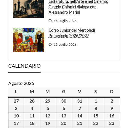
Letteratura, nell’Arte e nel Cinema:
Giorgio Chinnici dialoga con
Alessandro Marini
14 Luglio 2026
Corso Junior del Mercoledì
Pomeriggio 2026/2027
13 Luglio 2026
CALENDARIO
Agosto 2026
L
lunedì
M
martedì
M
mercoledì
G
giovedì
V
venerdì
S
sabato
D
domen
27
27
28
28
29
29
30
30
31
31
1
1
2
2
Luglio
Luglio
Luglio
Luglio
Luglio
Agosto
Agosto
3
3
4
4
5
5
6
6
7
7
8
8
9
9
2026
2026
2026
2026
2026
2026
2026
Agosto
Agosto
Agosto
Agosto
Agosto
Agosto
Agosto
10
10
11
11
12
12
13
13
14
14
15
15
16
16
2026
2026
2026
2026
2026
2026
2026
Agosto
Agosto
Agosto
Agosto
Agosto
Agosto
Agost
17
17
18
18
19
19
20
20
21
21
22
22
23
23