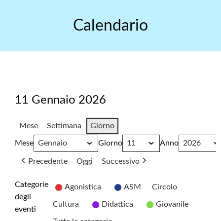
Skip
to
Calendario
content
11 Gennaio 2026
Mese
Settimana
Giorno
Mese
Giorno
Anno
Precedente
Oggi
Successivo
Categorie
Agonistica
ASM
Circolo
degli
Cultura
Didattica
Giovanile
eventi