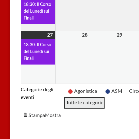
Aprile
evento)
Aprile
Aprile
18:30: Il Corso
2026
2026
2026
del Lunedì sui
Finali
27
27
(1
28
28
29
29
Aprile
evento)
Aprile
Aprile
18:30: Il Corso
2026
2026
2026
del Lunedì sui
Finali
Categorie degli
Agonistica
ASM
Circ
eventi
Tutte le categorie
Stampa
Mostra