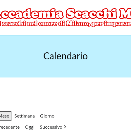
ore di Milano
mia Scacchi Milano
Calendario
Mese
Settimana
Giorno
recedente
Oggi
Successivo