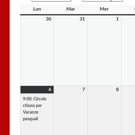
Lun
lunedì
Mar
martedì
Mer
mercoledì
30
30
31
31
1
1
Marzo
Marzo
Aprile
2026
2026
2026
6
6
(1
7
7
8
8
Aprile
evento)
Aprile
Aprile
9:00: Circolo
2026
2026
2026
chiuso per
Vacanze
pasquali