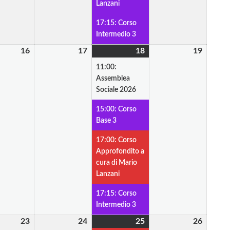
Lanzani
17:15: Corso
Intermedio 3
16
16
17
17
18
18
(4
19
19
Aprile
Aprile
Aprile
eventi)
Aprile
11:00:
2026
2026
2026
2026
Assemblea
Sociale 2026
15:00: Corso
Base 3
17:00: Corso
Approfondito a
cura di Mario
Lanzani
17:15: Corso
Intermedio 3
23
23
24
24
25
25
(1
26
26