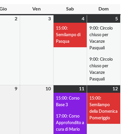
Gio
giovedì
Ven
venerdì
Sab
sabato
Dom
domenica
2
2
3
3
4
4
(1
5
5
(2
Aprile
Aprile
Aprile
evento)
Aprile
eventi)
15:00:
9:00: Circolo
2026
2026
2026
2026
Semilampo di
chiuso per
Pasqua
Vacanze
Pasquali
9:00: Circolo
chiuso per
Vacanze
Pasquali
9
9
10
10
11
11
(3
12
12
(1
Aprile
Aprile
Aprile
eventi)
Aprile
evento)
15:00: Corso
15:00:
2026
2026
2026
2026
Base 3
Semilampo
della Domenica
17:00: Corso
Pomeriggio
Approfondito a
cura di Mario