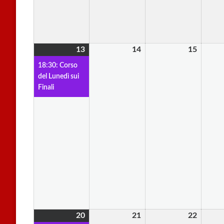
13
13
(1
14
14
15
15
Aprile
evento)
Aprile
Aprile
18:30: Corso
2026
2026
2026
del Lunedì sui
Finali
20
20
(1
21
21
22
22