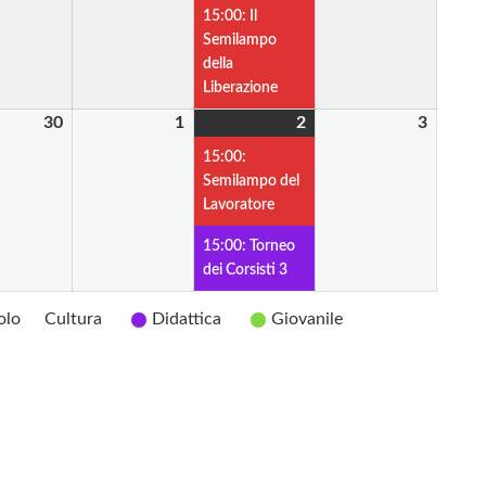
Aprile
Aprile
Aprile
evento)
Aprile
15:00: Il
2026
2026
2026
2026
Semilampo
della
Liberazione
30
30
1
1
2
2
(2
3
3
Aprile
Maggio
Maggio
eventi)
Maggio
15:00:
2026
2026
2026
2026
Semilampo del
Lavoratore
15:00: Torneo
dei Corsisti 3
olo
Cultura
Didattica
Giovanile