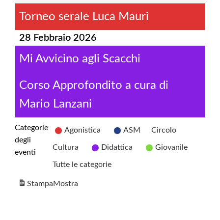
Torneo serale Luca Mauri
28 Febbraio 2026
Mi Avvicino agli Scacchi
Corso Approfondito a cura di
Mario Lanzani
Categorie
Agonistica
ASM
Circolo
degli
Cultura
Didattica
Giovanile
eventi
Tutte le categorie
Stampa
Mostra