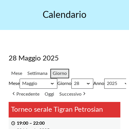
Skip
to
Calendario
content
28 Maggio 2025
Mese
Settimana
Giorno
Mese
Giorno
Anno
Precedente
Oggi
Successivo
Torneo serale Tigran Petrosian
19:00
–
22:00