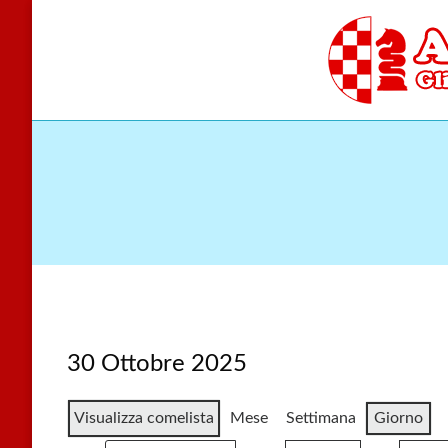
Skip
to
content
Gli scacchi nel cu
Accade
30 Ottobre 2025
Visualizza come
lista
Mese
Settimana
Giorno