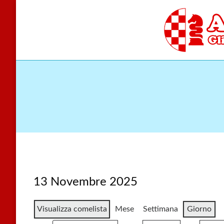
Skip
to
content
Gli scacchi nel cu
Accade
13 Novembre 2025
Visualizza come
lista
Mese
Settimana
Giorno