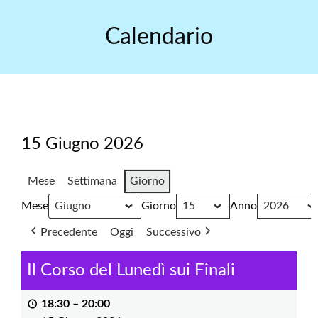
Skip
to
Calendario
content
15 Giugno 2026
Mese
Settimana
Giorno
Mese
Giorno
Anno
Precedente
Oggi
Successivo
Il Corso del Lunedì sui Finali
18:30
–
20:00