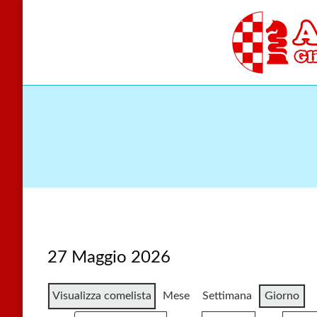
Skip
to
content
Gli scacchi nel cu
Accade
27 Maggio 2026
Visualizza come
lista
Mese
Settimana
Giorno