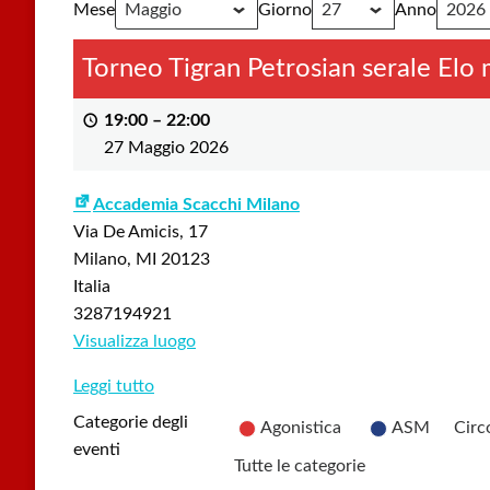
Mese
Giorno
Anno
Torneo Tigran Petrosian serale Elo
19:00
–
22:00
27 Maggio 2026
Accademia Scacchi Milano
Via De Amicis, 17
Milano
,
MI
20123
Italia
3287194921
Visualizza luogo
Leggi tutto
Categorie degli
Agonistica
ASM
Circ
eventi
Tutte le categorie