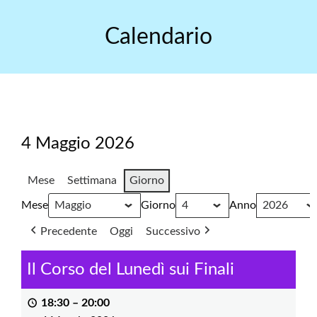
Skip
to
Calendario
content
4 Maggio 2026
Mese
Settimana
Giorno
Mese
Giorno
Anno
Precedente
Oggi
Successivo
Il Corso del Lunedì sui Finali
18:30
–
20:00