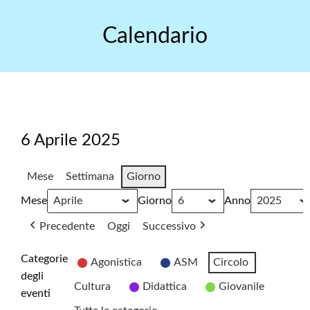
Skip
to
Calendario
content
6 Aprile 2025
Mese
Settimana
Giorno
Mese
Giorno
Anno
Precedente
Oggi
Successivo
Categorie
Agonistica
ASM
Circolo
degli
Cultura
Didattica
Giovanile
eventi