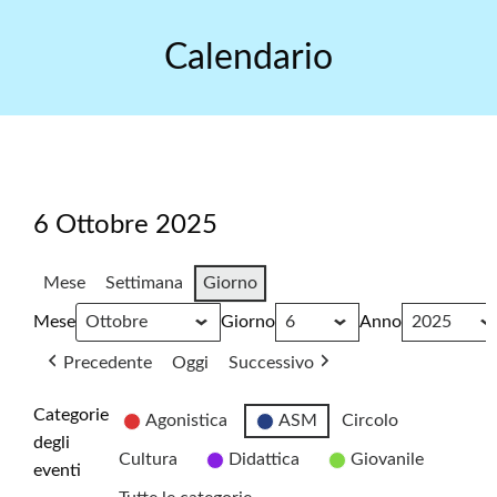
Skip
to
Calendario
content
6 Ottobre 2025
Mese
Settimana
Giorno
Mese
Giorno
Anno
Precedente
Oggi
Successivo
Categorie
Agonistica
ASM
Circolo
degli
Cultura
Didattica
Giovanile
eventi