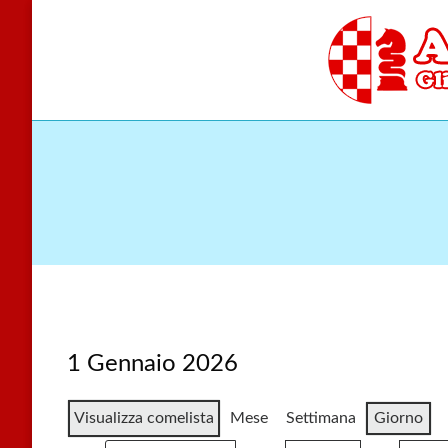
Skip
to
content
Gli scacchi nel cu
Accade
1 Gennaio 2026
Visualizza come
lista
Mese
Settimana
Giorno