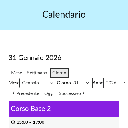
Skip
to
Calendario
content
31 Gennaio 2026
Mese
Settimana
Giorno
Mese
Giorno
Anno
Precedente
Oggi
Successivo
Corso Base 2
15:00
–
17:00