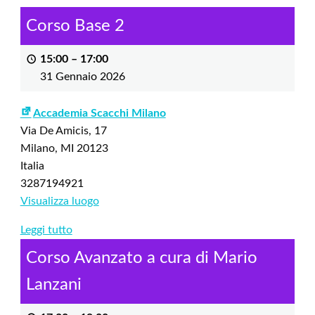
Corso Base 2
15:00
–
17:00
31 Gennaio 2026
Accademia Scacchi Milano
Via De Amicis, 17
Milano
,
MI
20123
Italia
3287194921
Visualizza luogo
Leggi tutto
Corso Avanzato a cura di Mario
Lanzani