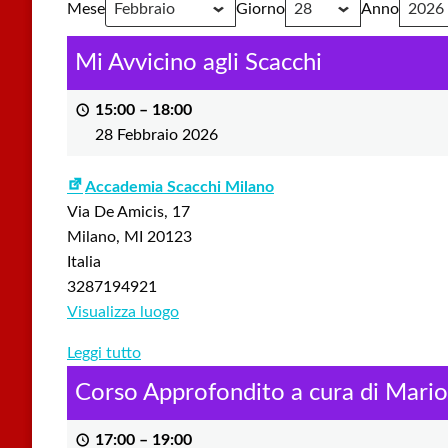
Mese
Giorno
Anno
Mi Avvicino agli Scacchi
15:00
–
18:00
28 Febbraio 2026
Accademia Scacchi Milano
Via De Amicis, 17
Milano
,
MI
20123
Italia
3287194921
Visualizza luogo
Leggi tutto
Corso Approfondito a cura di Mario
17:00
–
19:00