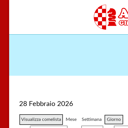
Skip
to
content
Gli scacchi nel cu
Accade
28 Febbraio 2026
Visualizza come
lista
Mese
Settimana
Giorno