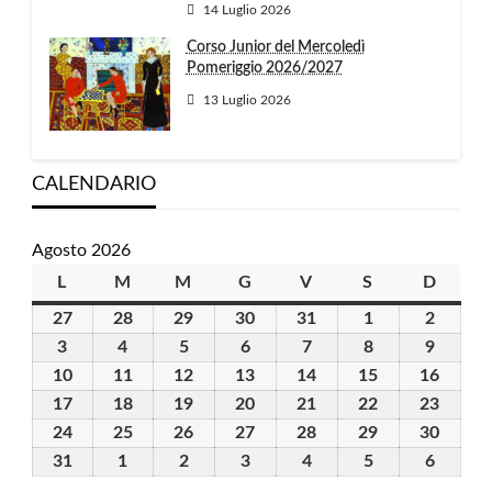
14 Luglio 2026
Corso Junior del Mercoledì
Pomeriggio 2026/2027
13 Luglio 2026
CALENDARIO
Agosto 2026
L
lunedì
M
martedì
M
mercoledì
G
giovedì
V
venerdì
S
sabato
D
domen
27
27
28
28
29
29
30
30
31
31
1
1
2
2
Luglio
Luglio
Luglio
Luglio
Luglio
Agosto
Agosto
3
3
4
4
5
5
6
6
7
7
8
8
9
9
2026
2026
2026
2026
2026
2026
2026
Agosto
Agosto
Agosto
Agosto
Agosto
Agosto
Agosto
10
10
11
11
12
12
13
13
14
14
15
15
16
16
2026
2026
2026
2026
2026
2026
2026
Agosto
Agosto
Agosto
Agosto
Agosto
Agosto
Agost
17
17
18
18
19
19
20
20
21
21
22
22
23
23
2026
2026
2026
2026
2026
2026
2026
Agosto
Agosto
Agosto
Agosto
Agosto
Agosto
Agost
24
24
25
25
26
26
27
27
28
28
29
29
30
30
2026
2026
2026
2026
2026
2026
2026
Agosto
Agosto
Agosto
Agosto
Agosto
Agosto
Agost
31
31
1
1
2
2
3
3
4
4
5
5
6
6
2026
2026
2026
2026
2026
2026
2026
Agosto
Settembre
Settembre
Settembre
Settembre
Settembre
Settem