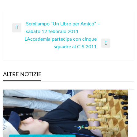
Navigazione
Semilampo “Un Libro per Amico” –
Previous
sabato 12 febbraio 2011
articoli
Post
L’Accademia partecipa con cinque
Next
squadre al CIS 2011
Post
ALTRE NOTIZIE