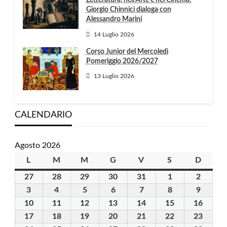
Letteratura, nell’Arte e nel Cinema:
Giorgio Chinnici dialoga con
Alessandro Marini
14 Luglio 2026
Corso Junior del Mercoledì
Pomeriggio 2026/2027
13 Luglio 2026
CALENDARIO
Agosto 2026
L
lunedì
M
martedì
M
mercoledì
G
giovedì
V
venerdì
S
sabato
D
domen
27
27
28
28
29
29
30
30
31
31
1
1
2
2
Luglio
Luglio
Luglio
Luglio
Luglio
Agosto
Agosto
3
3
4
4
5
5
6
6
7
7
8
8
9
9
2026
2026
2026
2026
2026
2026
2026
Agosto
Agosto
Agosto
Agosto
Agosto
Agosto
Agosto
10
10
11
11
12
12
13
13
14
14
15
15
16
16
2026
2026
2026
2026
2026
2026
2026
Agosto
Agosto
Agosto
Agosto
Agosto
Agosto
Agost
17
17
18
18
19
19
20
20
21
21
22
22
23
23