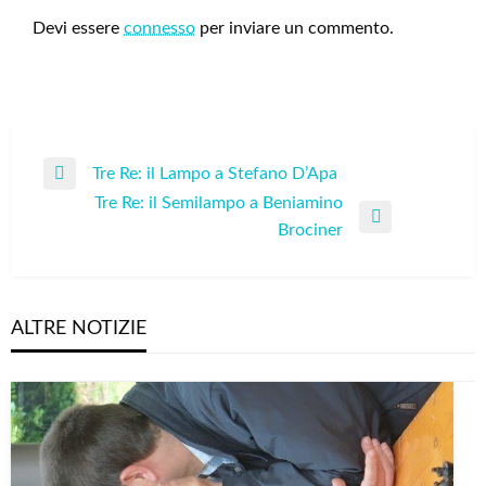
Devi essere
connesso
per inviare un commento.
Navigazione
Tre Re: il Lampo a Stefano D’Apa
Previous
articoli
Tre Re: il Semilampo a Beniamino
Post
Next
Brociner
Post
ALTRE NOTIZIE