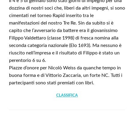
Il 4 e 5 di gennaio sono stati giorni di impegno per una
dozzina di nostri soci che, liberi da altri impegni, si sono
cimentati nel torneo Rapid inserito tra le
manifestazioni del nostro Tre Re. Sin da subito si è
capito che l’avversario da battere era il giovanissimo
Filippo Valdettaro (classe 1998) di fresca nomina alla
seconda categoria nazionale (Elo 1693). Ma nessuno è
riuscito nell’impresa e il risultato di Filippo è stato un
perentorio 6 su 6.
Piazze d’onore per Nicolò Weiss da quanche tempo in
buona forma e di Vittorio Zaccaria, un forte NC. Tutti i
partecipanti sono stati premiati con libri.
CLASSIFICA
LEAVE A RESPONSE