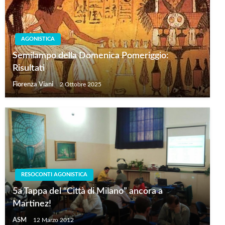
AGONISTICA
Semilampo della Domenica Pomeriggio:
Risultati
Fiorenza Viani
2 Ottobre 2025
RESOCONTI AGONISTICA
5a Tappa del “Città di Milano” ancora a
Martinez!
ASM
12 Marzo 2012