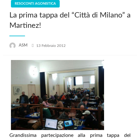
RESOCONTI AGONISTICA
La prima tappa del “Città di Milano” a
Martinez!
Posted
ASM
13 Febbraio 2012
on
Grandissima partecipazione alla prima tappa del