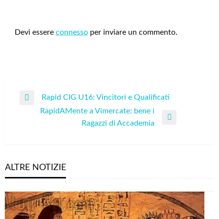
LEAVE A RESPONSE
Devi essere
connesso
per inviare un commento.
Navigazione
Rapid CIG U16: Vincitori e Qualificati
Previous
articoli
RapidAMente a Vimercate: bene i
Post
Next
Ragazzi di Accademia
Post
ALTRE NOTIZIE