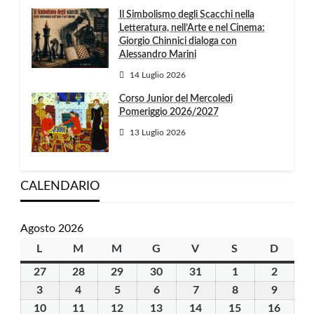
Il Simbolismo degli Scacchi nella
Letteratura, nell’Arte e nel Cinema:
Giorgio Chinnici dialoga con
Alessandro Marini
14 Luglio 2026
Corso Junior del Mercoledì
Pomeriggio 2026/2027
13 Luglio 2026
CALENDARIO
Agosto 2026
L
lunedì
M
martedì
M
mercoledì
G
giovedì
V
venerdì
S
sabato
D
domen
27
27
28
28
29
29
30
30
31
31
1
1
2
2
Luglio
Luglio
Luglio
Luglio
Luglio
Agosto
Agosto
3
3
4
4
5
5
6
6
7
7
8
8
9
9
2026
2026
2026
2026
2026
2026
2026
Agosto
Agosto
Agosto
Agosto
Agosto
Agosto
Agosto
10
10
11
11
12
12
13
13
14
14
15
15
16
16