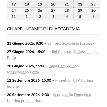
2026
2026
2026
2026
2026
2026
2026
Agosto
Agosto
Agosto
Agosto
Agosto
Agosto
Agost
17
17
18
18
19
19
20
20
21
21
22
22
23
23
2026
2026
2026
2026
2026
2026
2026
Agosto
Agosto
Agosto
Agosto
Agosto
Agosto
Agost
24
24
25
25
26
26
27
27
28
28
29
29
30
30
2026
2026
2026
2026
2026
2026
2026
Agosto
Agosto
Agosto
Agosto
Agosto
Agosto
Agost
31
31
1
1
2
2
3
3
4
4
5
5
6
6
2026
2026
2026
2026
2026
2026
2026
Agosto
Settembre
Settembre
Settembre
Settembre
Settembre
Settem
2026
2026
2026
2026
2026
2026
2026
GLI APPUNTAMENTI DI ACCADEMIA
21 Giugno 2026, 9:30
–
San Leo, Scacchi in Fortezza
27 Giugno 2026, 15:00
–
Mini Campus di Massimiliano
Botta
28 Giugno 2026, 15:00
–
Mini Campus con
Massimiliano Botta
12 Settembre 2026, 15:00
–
Progetto TUSAT prima
lezione
20 Settembre 2026, 9:30
–
Scuola della Domenica
Mattina prima lezione