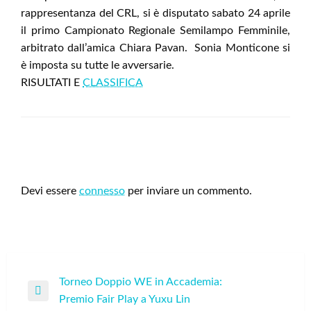
rappresentanza del CRL, si è disputato sabato 24 aprile
il primo Campionato Regionale Semilampo Femminile,
arbitrato dall’amica Chiara Pavan. Sonia Monticone si
è imposta su tutte le avversarie.
RISULTATI E
CLASSIFICA
LEAVE A RESPONSE
Devi essere
connesso
per inviare un commento.
Navigazione
Torneo Doppio WE in Accademia:
Previous
Premio Fair Play a Yuxu Lin
articoli