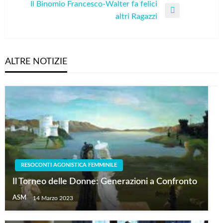
Post
Il Binomio Francesco-Walter fa felici
Next
altri Ragazzi
Post
ALTRE NOTIZIE
RESOCONTI AGONISTICA FEMMINILE
Il Torneo delle Donne: Generazioni a Confronto
ASM
14 Marzo 2023