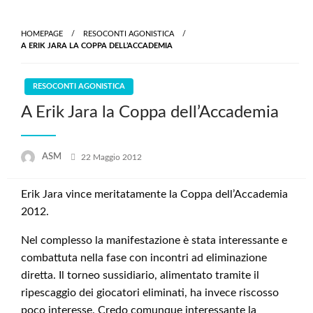
Skip
to
HOMEPAGE
RESOCONTI AGONISTICA
content
A ERIK JARA LA COPPA DELL’ACCADEMIA
RESOCONTI AGONISTICA
A Erik Jara la Coppa dell’Accademia
Posted
ASM
22 Maggio 2012
on
Erik Jara vince meritatamente la Coppa dell’Accademia
2012.
Nel complesso la manifestazione è stata interessante e
combattuta nella fase con incontri ad eliminazione
diretta. Il torneo sussidiario, alimentato tramite il
ripescaggio dei giocatori eliminati, ha invece riscosso
poco interesse. Credo comunque interessante la