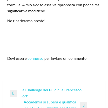
formula. A mio avviso essa va riproposta con poche ma
significative modifiche.
Ne riparleremo presto!.
LEAVE A RESPONSE
Devi essere
connesso
per inviare un commento.
Navigazione
La Challenge dei Pulcini a Francesco
Previous
Forti
articoli
Post
Accademia si supera e qualifica
Next