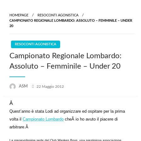
Skip
to
HOMEPAGE
RESOCONTI AGONISTICA
content
CAMPIONATO REGIONALE LOMBARDO: ASSOLUTO – FEMMINILE – UNDER
20
RESOCONTI AGONISTICA
Campionato Regionale Lombardo:
Assoluto – Femminile – Under 20
Posted
ASM
22 Maggio 2012
on
Â
Quest’anno è stata Lodi ad organizzare ed ospitare per la prima
volta il
Campionato Lombardo
cheÂ io ho avuto il piacere di
arbitrare.Â
La pregevolissima sede del Club Wasken Boys, una prestigiosa associazione