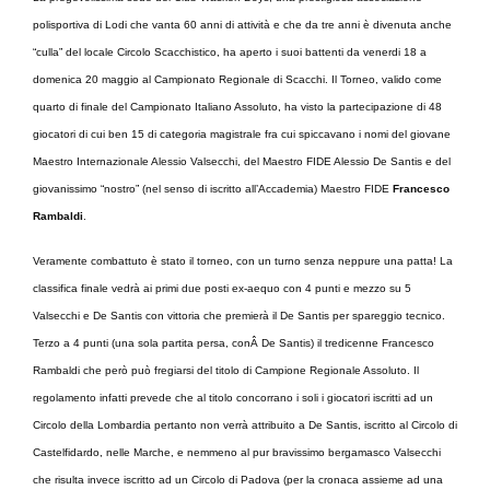
polisportiva di Lodi che vanta 60 anni di attività e che da tre anni è divenuta anche
“culla” del locale Circolo Scacchistico, ha aperto i suoi battenti da venerdi 18 a
domenica 20 maggio al Campionato Regionale di Scacchi.
Il Torneo, valido come
quarto di finale del Campionato Italiano Assoluto, ha visto la partecipazione di 48
giocatori di cui ben 15 di categoria magistrale fra cui spiccavano i nomi del giovane
Maestro Internazionale Alessio Valsecchi, del Maestro FIDE Alessio De Santis e del
giovanissimo “nostro” (nel senso di iscritto all’Accademia) Maestro FIDE
Francesco
Rambaldi
.
Veramente combattuto è stato il torneo, con un turno senza neppure una patta!
La
classifica finale vedrà ai primi due posti ex-aequo con 4 punti e mezzo su 5
Valsecchi e De Santis con vittoria che premierà il De Santis per spareggio tecnico.
Terzo a 4 punti (una sola partita persa, conÂ De Santis) il tredicenne Francesco
Rambaldi che però può fregiarsi del titolo di
Campione Regionale Assoluto.
Il
regolamento infatti prevede che al titolo concorrano i soli i giocatori iscritti ad un
Circolo della Lombardia pertanto non verrà attribuito a De Santis, iscritto al Circolo di
Castelfidardo, nelle Marche, e nemmeno al pur bravissimo bergamasco Valsecchi
che risulta invece iscritto ad un Circolo di Padova (per la cronaca assieme ad una