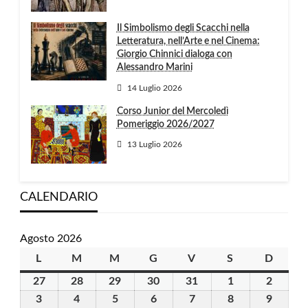
Il Simbolismo degli Scacchi nella
Letteratura, nell’Arte e nel Cinema:
Giorgio Chinnici dialoga con
Alessandro Marini
14 Luglio 2026
Corso Junior del Mercoledì
Pomeriggio 2026/2027
13 Luglio 2026
CALENDARIO
Agosto 2026
L
lunedì
M
martedì
M
mercoledì
G
giovedì
V
venerdì
S
sabato
D
domen
27
27
28
28
29
29
30
30
31
31
1
1
2
2
Luglio
Luglio
Luglio
Luglio
Luglio
Agosto
Agosto
3
3
4
4
5
5
6
6
7
7
8
8
9
9