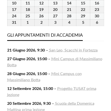
2026
2026
2026
2026
2026
2026
2026
Agosto
Agosto
Agosto
Agosto
Agosto
Agosto
Agosto
10
10
11
11
12
12
13
13
14
14
15
15
16
16
2026
2026
2026
2026
2026
2026
2026
Agosto
Agosto
Agosto
Agosto
Agosto
Agosto
Agost
17
17
18
18
19
19
20
20
21
21
22
22
23
23
2026
2026
2026
2026
2026
2026
2026
Agosto
Agosto
Agosto
Agosto
Agosto
Agosto
Agost
24
24
25
25
26
26
27
27
28
28
29
29
30
30
2026
2026
2026
2026
2026
2026
2026
Agosto
Agosto
Agosto
Agosto
Agosto
Agosto
Agost
31
31
1
1
2
2
3
3
4
4
5
5
6
6
2026
2026
2026
2026
2026
2026
2026
Agosto
Settembre
Settembre
Settembre
Settembre
Settembre
Settem
2026
2026
2026
2026
2026
2026
2026
GLI APPUNTAMENTI DI ACCADEMIA
21 Giugno 2026, 9:30
–
San Leo, Scacchi in Fortezza
27 Giugno 2026, 15:00
–
Mini Campus di Massimiliano
Botta
28 Giugno 2026, 15:00
–
Mini Campus con
Massimiliano Botta
12 Settembre 2026, 15:00
–
Progetto TUSAT prima
lezione
20 Settembre 2026, 9:30
–
Scuola della Domenica
Mattina prima lezione