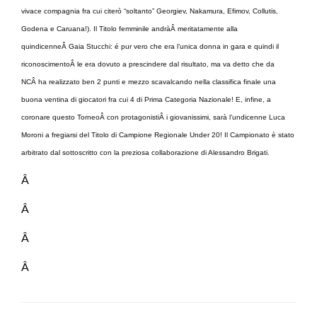
vivace compagnia fra cui citerò “soltanto” Georgiev, Nakamura, Efimov, Collutis,
Godena e Caruana!).
Il Titolo femminile andràÂ meritatamente alla
quindicenneÂ Gaia Stucchi: é pur vero che era l’unica donna in gara e quindi il
riconoscimentoÂ le era dovuto a prescindere dal risultato, ma va detto che da
NCÂ ha realizzato ben 2 punti e mezzo scavalcando nella classifica finale una
buona ventina di giocatori fra cui 4 di Prima Categoria Nazionale!
E, infine, a
coronare questo TorneoÂ con protagonistiÂ i giovanissimi, sarà l’undicenne Luca
Moroni a fregiarsi del Titolo di Campione Regionale Under 20!
Il Campionato è stato
arbitrato dal sottoscritto con la preziosa collaborazione di Alessandro Brigati.
Â
Â
Â
Â