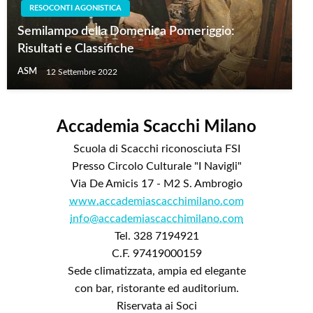
RESOCONTI AGONISTICA
Semilampo della Domenica Pomeriggio:
Risultati e Classifiche
ASM
12 Settembre 2022
Accademia Scacchi Milano
Scuola di Scacchi riconosciuta FSI
Presso Circolo Culturale "I Navigli"
Via De Amicis 17 - M2 S. Ambrogio
www.accademiascacchimilano.com
info@accademiascacchimilano.com
Tel. 328 7194921
C.F. 97419000159
Sede climatizzata, ampia ed elegante
con bar, ristorante ed auditorium.
Riservata ai Soci