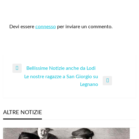
LEAVE A RESPONSE
Devi essere
connesso
per inviare un commento.
Navigazione
Bellissime Notizie anche da Lodi
Previous
articoli
Le nostre ragazze a San Giorgio su
Post
Next
Legnano
Post
ALTRE NOTIZIE