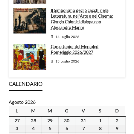
Il Simbolismo degli Scacchi nella
Letteratura, nell’Arte e nel Cinema:
Giorgio Chinnici dialoga con
Alessandro Marini
14 Luglio 2026
Corso Junior del Mercoledì
Pomeriggio 2026/2027
13 Luglio 2026
CALENDARIO
Agosto 2026
L
lunedì
M
martedì
M
mercoledì
G
giovedì
V
venerdì
S
sabato
D
domen
27
27
28
28
29
29
30
30
31
31
1
1
2
2
Luglio
Luglio
Luglio
Luglio
Luglio
Agosto
Agosto
3
3
4
4
5
5
6
6
7
7
8
8
9
9