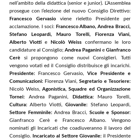
nell’ambito della didattica (senior e junior). L’Assemblea
prosegue con l’elezione del nuovo Consiglio Direttivo:
Francesco Gervasio
viene rieletto Presidente per
acclamazione. I soci:
Francesco Albano, Andrea Bracci,
Stefano Leopardi, Mauro Torelli, Fiorenza Viani,
Alberto Viotti
e
Nicolò Weiss
confermano le loro
candidature al Consiglio;
Andrea Paganini
e
Gianfranco
Cerè
si propongono come nuovi Consiglieri. Tutti
vengono votati ed il Consiglio distribuisce gli incarichi.
Presidente:
Francesco Gervasio,
Vice Presidente e
Comunicazioni:
Fiorenza Viani,
Segretario e Tesoriere:
Nicolò Weiss,
Agonistica, Squadre ed Organizzazione
Tornei:
Andrea Paganini,
Didattica:
Mauro Torelli,
Cultura:
Alberto Viotti,
Giovanile:
Stefano Leopardi,
Settore Femminile:
Andrea Bracci,
Scuole e Sponsor:
Gianfranco Cerè e Francesco Albano. Vengono
nominati gli Incaricati che coadiuveranno il lavoro del
Consiglio.
Incaricato al Settore Giovanile:
il Presidente