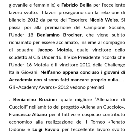
giovanile e femminile) e
Fabrizio Bellia
per l’eccellente
lavoro svolto. I lavori proseguono con la relazione di
bilancio 2012 da parte del Tesoriere
Nicolò Weiss
. Si
passa poi alla premiazione del Campione Sociale,
l’Under 18
Beniamino Brociner
, che viene subito
richiamato per essere acclamato, insieme al compagno
di squadra
Jacopo Motola
, quale vincitore dello
scudetto al CIS Under 16. Il Vice Presidente ricorda che
l’Under 16 Motola è il vincitore 2012 della Challenge
Italia Giovani.
Nell’anno appena concluso i giovani di
Accademia non si sono fatti mancare proprio nulla…..
Gli «Academy Awards» 2012 vedono premiati
:
Beniamino Brociner
quale migliore “Allenatore di
Cuccioli” nell’ambito del progetto «Allena un Cucciolo»,
Francesco Albano
per il fattivo e cospicuo contributo
economico alla realizzazione del I Torneo «Renato
Didoni» e
Luigi Ruvolo
per l’eccellente lavoro svolto