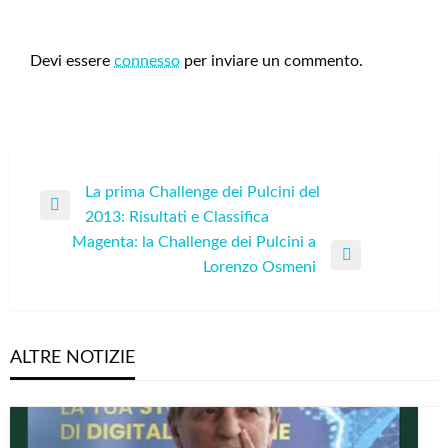
LEAVE A RESPONSE
Devi essere
connesso
per inviare un commento.
Navigazione
La prima Challenge dei Pulcini del
Previous
2013: Risultati e Classifica
articoli
Post
Magenta: la Challenge dei Pulcini a
Next
Lorenzo Osmeni
Post
ALTRE NOTIZIE