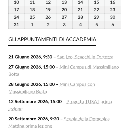
2026
2026
2026
2026
2026
2026
2026
Agosto
Agosto
Agosto
Agosto
Agosto
Agosto
Agosto
10
10
11
11
12
12
13
13
14
14
15
15
16
16
2026
2026
2026
2026
2026
2026
2026
Agosto
Agosto
Agosto
Agosto
Agosto
Agosto
Agost
17
17
18
18
19
19
20
20
21
21
22
22
23
23
2026
2026
2026
2026
2026
2026
2026
Agosto
Agosto
Agosto
Agosto
Agosto
Agosto
Agost
24
24
25
25
26
26
27
27
28
28
29
29
30
30
2026
2026
2026
2026
2026
2026
2026
Agosto
Agosto
Agosto
Agosto
Agosto
Agosto
Agost
31
31
1
1
2
2
3
3
4
4
5
5
6
6
2026
2026
2026
2026
2026
2026
2026
Agosto
Settembre
Settembre
Settembre
Settembre
Settembre
Settem
2026
2026
2026
2026
2026
2026
2026
GLI APPUNTAMENTI DI ACCADEMIA
21 Giugno 2026, 9:30
–
San Leo, Scacchi in Fortezza
27 Giugno 2026, 15:00
–
Mini Campus di Massimiliano
Botta
28 Giugno 2026, 15:00
–
Mini Campus con
Massimiliano Botta
12 Settembre 2026, 15:00
–
Progetto TUSAT prima
lezione
20 Settembre 2026, 9:30
–
Scuola della Domenica
Mattina prima lezione