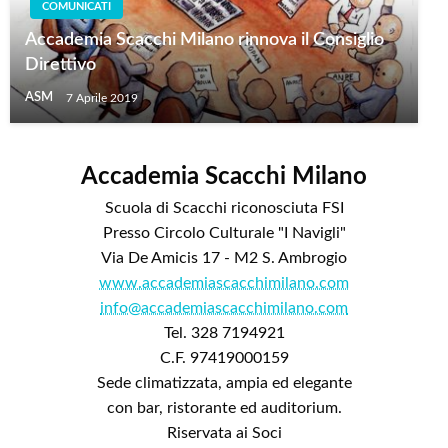
COMUNICATI
Accademia Scacchi Milano rinnova il Consiglio
Direttivo
ASM
7 Aprile 2019
Accademia Scacchi Milano
Scuola di Scacchi riconosciuta FSI
Presso Circolo Culturale "I Navigli"
Via De Amicis 17 - M2 S. Ambrogio
www.accademiascacchimilano.com
info@accademiascacchimilano.com
Tel. 328 7194921
C.F. 97419000159
Sede climatizzata, ampia ed elegante
con bar, ristorante ed auditorium.
Riservata ai Soci