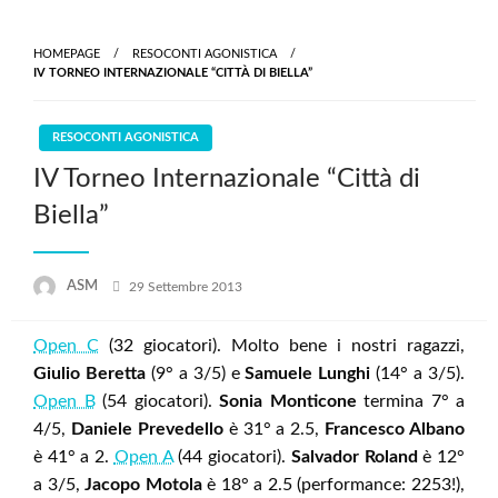
Skip
to
HOMEPAGE
RESOCONTI AGONISTICA
content
IV TORNEO INTERNAZIONALE “CITTÀ DI BIELLA”
RESOCONTI AGONISTICA
IV Torneo Internazionale “Città di
Biella”
Posted
ASM
29 Settembre 2013
on
Open C
(32 giocatori). Molto bene i nostri ragazzi,
Giulio Beretta
(9° a 3/5) e
Samuele Lunghi
(14° a 3/5).
Open B
(54 giocatori).
Sonia Monticone
termina 7° a
4/5,
Daniele Prevedello
è 31° a 2.5,
Francesco Albano
è 41° a 2.
Open A
(44 giocatori).
Salvador Roland
è 12°
a 3/5,
Jacopo Motola
è 18° a 2.5 (performance: 2253!),