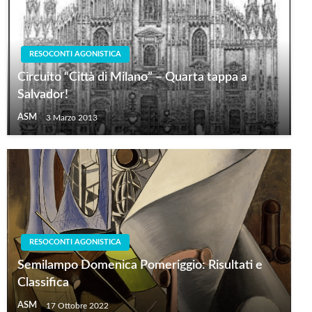
RESOCONTI AGONISTICA
Circuito “Città di Milano” – Quarta tappa a
Salvador!
ASM
3 Marzo 2013
RESOCONTI AGONISTICA
Semilampo Domenica Pomeriggio: Risultati e
Classifica
ASM
17 Ottobre 2022