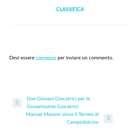
CLASSIFICA
LEAVE A RESPONSE
Devi essere
connesso
per inviare un commento.
Navigazione
Due Giovani Giocatrici per le
Previous
Giovanissime Giocatrici
articoli
Post
Manuel Manoni vince il Torneo di
Next
Campodolcino
Post