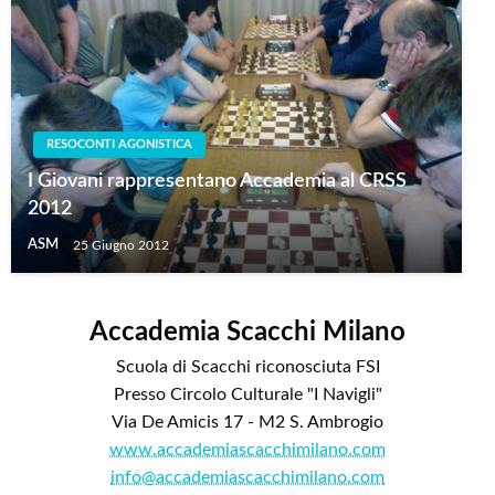
RESOCONTI AGONISTICA
I Giovani rappresentano Accademia al CRSS
2012
ASM
25 Giugno 2012
Accademia Scacchi Milano
Scuola di Scacchi riconosciuta FSI
Presso Circolo Culturale "I Navigli"
Via De Amicis 17 - M2 S. Ambrogio
www.accademiascacchimilano.com
info@accademiascacchimilano.com