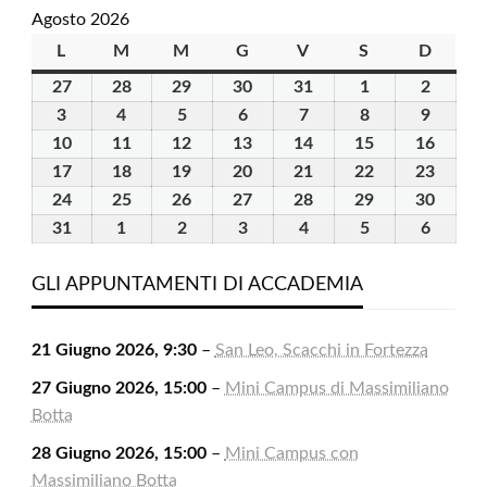
Agosto 2026
L
lunedì
M
martedì
M
mercoledì
G
giovedì
V
venerdì
S
sabato
D
domen
27
27
28
28
29
29
30
30
31
31
1
1
2
2
Luglio
Luglio
Luglio
Luglio
Luglio
Agosto
Agosto
3
3
4
4
5
5
6
6
7
7
8
8
9
9
2026
2026
2026
2026
2026
2026
2026
Agosto
Agosto
Agosto
Agosto
Agosto
Agosto
Agosto
10
10
11
11
12
12
13
13
14
14
15
15
16
16
2026
2026
2026
2026
2026
2026
2026
Agosto
Agosto
Agosto
Agosto
Agosto
Agosto
Agost
17
17
18
18
19
19
20
20
21
21
22
22
23
23
2026
2026
2026
2026
2026
2026
2026
Agosto
Agosto
Agosto
Agosto
Agosto
Agosto
Agost
24
24
25
25
26
26
27
27
28
28
29
29
30
30
2026
2026
2026
2026
2026
2026
2026
Agosto
Agosto
Agosto
Agosto
Agosto
Agosto
Agost
31
31
1
1
2
2
3
3
4
4
5
5
6
6
2026
2026
2026
2026
2026
2026
2026
Agosto
Settembre
Settembre
Settembre
Settembre
Settembre
Settem
2026
2026
2026
2026
2026
2026
2026
GLI APPUNTAMENTI DI ACCADEMIA
21 Giugno 2026, 9:30
–
San Leo, Scacchi in Fortezza
27 Giugno 2026, 15:00
–
Mini Campus di Massimiliano
Botta
28 Giugno 2026, 15:00
–
Mini Campus con
Massimiliano Botta