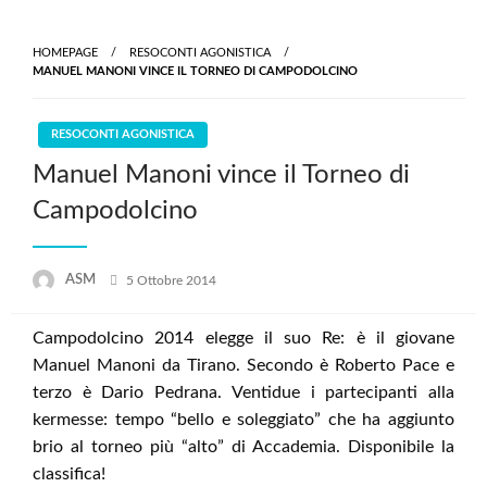
Skip
to
HOMEPAGE
RESOCONTI AGONISTICA
content
MANUEL MANONI VINCE IL TORNEO DI CAMPODOLCINO
RESOCONTI AGONISTICA
Manuel Manoni vince il Torneo di
Campodolcino
Posted
ASM
5 Ottobre 2014
on
Campodolcino 2014 elegge il suo Re: è il giovane
Manuel Manoni da Tirano. Secondo è Roberto Pace e
terzo è Dario Pedrana. Ventidue i partecipanti alla
kermesse: tempo “bello e soleggiato” che ha aggiunto
brio al torneo più “alto” di Accademia. Disponibile la
classifica!