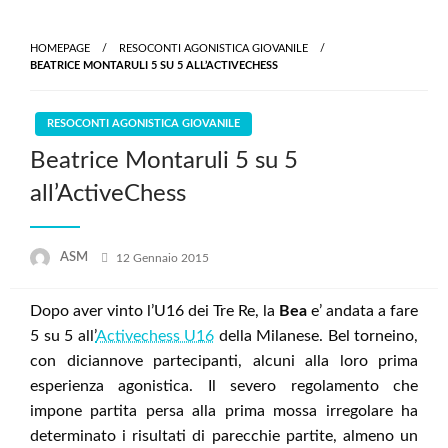
Skip
to
HOMEPAGE
RESOCONTI AGONISTICA GIOVANILE
content
BEATRICE MONTARULI 5 SU 5 ALL’ACTIVECHESS
RESOCONTI AGONISTICA GIOVANILE
Beatrice Montaruli 5 su 5
all’ActiveChess
Posted
ASM
12 Gennaio 2015
on
Dopo aver vinto l’U16 dei Tre Re, la
Bea
e’ andata a fare
5 su 5 all’
Activechess U16
della Milanese. Bel torneino,
con diciannove partecipanti, alcuni alla loro prima
esperienza agonistica. Il severo regolamento che
impone partita persa alla prima mossa irregolare ha
determinato i risultati di parecchie partite, almeno un