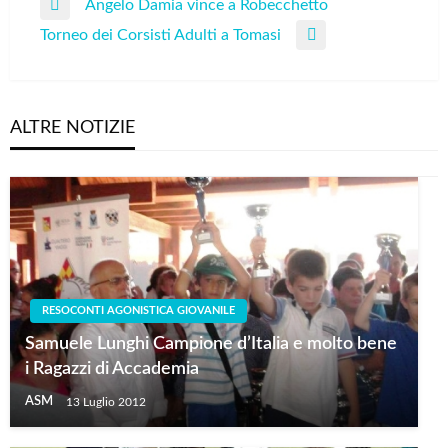
Navigazione
Angelo Damia vince a Robecchetto
Previous
articoli
Torneo dei Corsisti Adulti a Tomasi
Post
Next
Post
ALTRE NOTIZIE
RESOCONTI AGONISTICA GIOVANILE
Samuele Lunghi Campione d’Italia e molto bene
i Ragazzi di Accademia
ASM
13 Luglio 2012