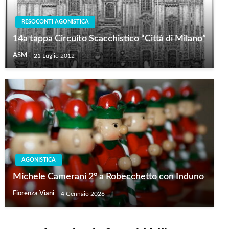
RESOCONTI AGONISTICA
14a tappa Circuito Scacchistico “Città di Milano”
ASM
21 Luglio 2012
AGONISTICA
Michele Camerani 2° a Robecchetto con Induno
Fiorenza Viani
4 Gennaio 2026