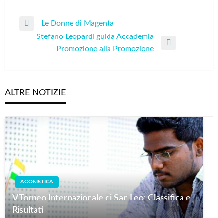
Navigazione
Le Donne di Magenta
Previous
articoli
Stefano Leopardi guida Accademia
Post
Next
Promozione alla Promozione
Post
ALTRE NOTIZIE
AGONISTICA
V Torneo Internazionale di San Leo: Classifica e
Risultati