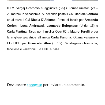
Il FM
Sergej Gromovs
si aggiudica (5/5) il Torneo Amatori (27 –
29 marzo) in Accademia. Al secondo posto il CM
Daniele Cantoro
ed al terzo il CM
Nicola D’Alfonso
. Premi di fascia per
Armando
Cerioni
,
Luca Andreassi
,
Leonardo Bolognese
(Under 16) e
Carla Fantina
. Targa per il miglior Over 60 a
Mauro Torelli
e per
la migliore giocatrice all’amica
Carla Fantina
. Ottima variazione
Elo FIDE per
Giancarlo Aloe
(+ 1.2). Si allegano classifiche,
tabellone e variazioni Elo FIDE e Italia.
LEAVE A RESPONSE
Devi essere
connesso
per inviare un commento.