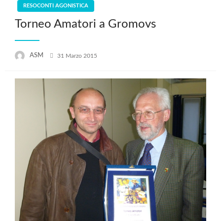
RESOCONTI AGONISTICA
Torneo Amatori a Gromovs
Posted
ASM
31 Marzo 2015
on