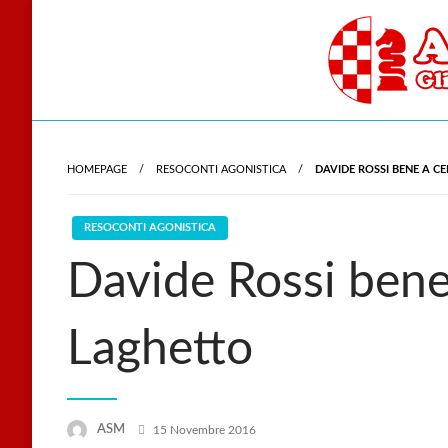
Skip
to
content
Gli scacchi nel cu
Accade
HOMEPAGE
RESOCONTI AGONISTICA
DAVIDE ROSSI BENE A C
RESOCONTI AGONISTICA
Davide Rossi bene
Laghetto
Posted
ASM
15 Novembre 2016
on