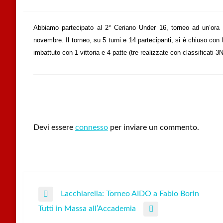
Abbiamo partecipato al 2° Ceriano Under 16, torneo ad un’ora 
novembre. Il torneo, su 5 turni e 14 partecipanti, si è chiuso con
imbattuto con 1 vittoria e 4 patte (tre realizzate con classificati 3N
LEAVE A RESPONSE
Devi essere
connesso
per inviare un commento.
Lacchiarella: Torneo AIDO a Fabio Borin
Navigazione
Previous
Tutti in Massa all’Accademia
Post
Next