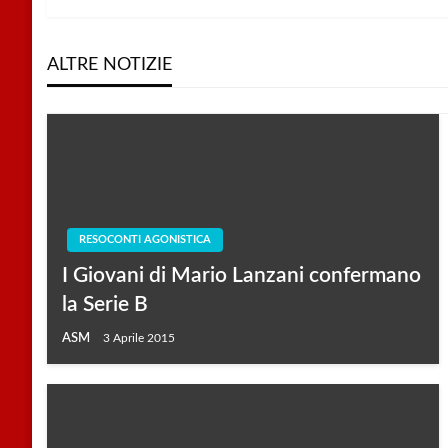
articoli
Post
ALTRE NOTIZIE
RESOCONTI AGONISTICA
I Giovani di Mario Lanzani confermano
la Serie B
ASM
3 Aprile 2015