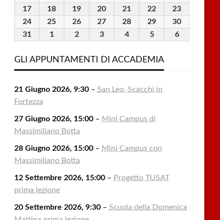
2026
2026
2026
2026
2026
2026
2026
Agosto
Agosto
Agosto
Agosto
Agosto
Agosto
Agosto
17
17
18
18
19
19
20
20
21
21
22
22
23
23
2026
2026
2026
2026
2026
2026
2026
Agosto
Agosto
Agosto
Agosto
Agosto
Agosto
Agosto
24
24
25
25
26
26
27
27
28
28
29
29
30
30
2026
2026
2026
2026
2026
2026
2026
Agosto
Agosto
Agosto
Agosto
Agosto
Agosto
Agosto
31
31
1
1
2
2
3
3
4
4
5
5
6
6
2026
2026
2026
2026
2026
2026
2026
Agosto
Settembre
Settembre
Settembre
Settembre
Settembre
Settembre
2026
2026
2026
2026
2026
2026
2026
GLI APPUNTAMENTI DI ACCADEMIA
21 Giugno 2026, 9:30
–
San Leo, Scacchi in
Fortezza
27 Giugno 2026, 15:00
–
Mini Campus di
Massimiliano Botta
28 Giugno 2026, 15:00
–
Mini Campus con
Massimiliano Botta
12 Settembre 2026, 15:00
–
Progetto TUSAT
prima lezione
20 Settembre 2026, 9:30
–
Scuola della Domenica
Mattina prima lezione