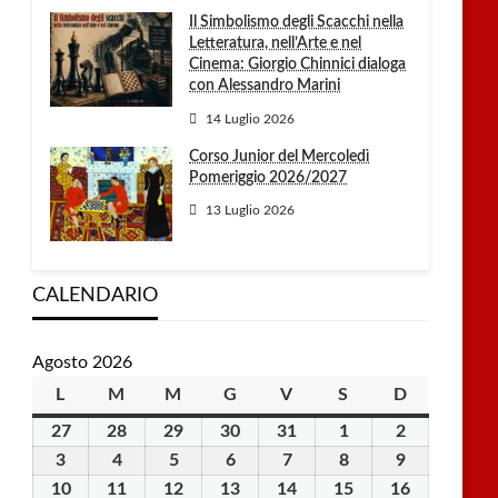
Il Simbolismo degli Scacchi nella
Letteratura, nell’Arte e nel
Cinema: Giorgio Chinnici dialoga
con Alessandro Marini
14 Luglio 2026
Corso Junior del Mercoledì
Pomeriggio 2026/2027
13 Luglio 2026
CALENDARIO
Agosto 2026
L
lunedì
M
martedì
M
mercoledì
G
giovedì
V
venerdì
S
sabato
D
domenica
27
27
28
28
29
29
30
30
31
31
1
1
2
2
Luglio
Luglio
Luglio
Luglio
Luglio
Agosto
Agosto
3
3
4
4
5
5
6
6
7
7
8
8
9
9
2026
2026
2026
2026
2026
2026
2026
Agosto
Agosto
Agosto
Agosto
Agosto
Agosto
Agosto
10
10
11
11
12
12
13
13
14
14
15
15
16
16