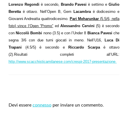
Lorenzo Regondi
è secondo,
Brando Pavesi
è settimo e
Giulio
Beretta
è ottavo. Nell’Open B, Gem
Lacambra
è dodicesimo e
Giovanni Andreatta quattrodicesimo.
Pari Meharunkar
(5.5/6, nella
foto) vince l’Open “Promo”
ed
Alessandro Cervini
(5) è secondo
con
Niccolò Bombi
nono (3.5) e con l’Under 8
Bianca Pavesi
che
segna 3/6 con due turni giocati in meno. Nell’U16,
Luca Di
Trapani
(4.5/5) è secondo e
Riccardo Scarpa
è ottavo
(2).Risultati completi all’URL:
http://www.scacchisticamilanese.com/crespi-2017-presentazione.
LEAVE A RESPONSE
Devi essere
connesso
per inviare un commento.