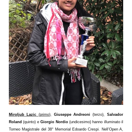
Miroljub Lazic
(primo
),
Giuseppe Andreoni
(terzo),
Salvador
Roland
(quinto) e
Giorgio Nordio
(undicesimo) hanno illuminato il
Torneo Magistrale del 38° Memorial Edoardo Crespi. Nell’Open A,