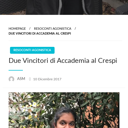
HOMEPAGE
RESOCONTI AGONISTICA
DUE VINCITORI DI ACCADEMIA AL CRESPI
RESOCONTI AGONISTICA
Due Vincitori di Accademia al Crespi
Posted
ASM
10 Dicembre 2017
on