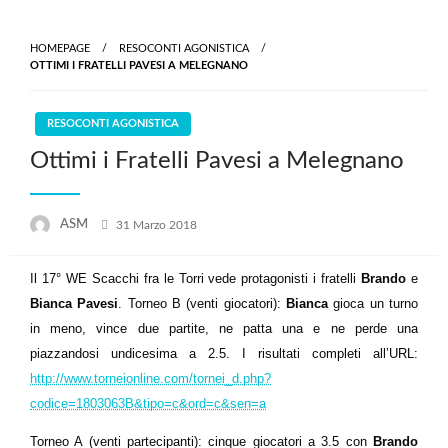
Skip
to
HOMEPAGE
RESOCONTI AGONISTICA
content
OTTIMI I FRATELLI PAVESI A MELEGNANO
RESOCONTI AGONISTICA
Ottimi i Fratelli Pavesi a Melegnano
Posted
ASM
31 Marzo 2018
on
Il 17° WE Scacchi fra le Torri vede protagonisti i fratelli
Brando
e
Bianca Pavesi
. Torneo B (venti giocatori):
Bianca
gioca un turno
in meno, vince due partite, ne patta una e ne perde una
piazzandosi undicesima a 2.5. I risultati completi all’URL:
http://www.torneionline.com/tornei_d.php?
codice=1803063B&tipo=c&ord=c&sen=a
Torneo A (venti partecipanti): cinque giocatori a 3.5 con
Brando