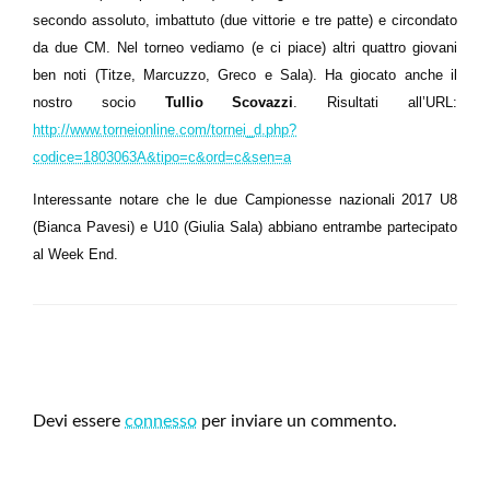
secondo assoluto, imbattuto (due vittorie e tre patte) e circondato
da due CM. Nel torneo vediamo (e ci piace) altri quattro giovani
ben noti (Titze, Marcuzzo, Greco e Sala). Ha giocato anche il
nostro socio
Tullio
Scovazzi
. Risultati all’URL:
http://www.torneionline.com/tornei_d.php?
codice=1803063A&tipo=c&ord=c&sen=a
Interessante notare che le due Campionesse nazionali 2017 U8
(Bianca Pavesi) e U10 (Giulia Sala) abbiano entrambe partecipato
al Week End.
LEAVE A RESPONSE
Devi essere
connesso
per inviare un commento.