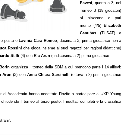
Pavesi
, quarta a 3; nel
Torneo B (19 giocatori)
si piazzano a pari
merito (4/5)
Elizabeth
Canubas
(TUSAT) e
zo posto e
Lavinia Cara Romeo
, decima a 3, prima giocatrice non a
uca Rossini
che gioca insieme ai suoi ragazzi per ragioni didattiche)
ardo Stilli
(4) con
Ria Arun
(undicesima a 2) prima giocatrice.
 Borin
organizza il torneo della SDM a cui prendono parte i 14 allievi:
a Arun
(3) con
Anna Chiara Sarcinelli
(ottava a 2) prima giocatrice
r di Accademia hanno accettato l’invito a partecipare al
«XP Young
hiudendo il torneo al terzo posto. I risultati completi e la classifica
trani”.