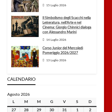
15 Luglio 2026
Il Simbolismo degli Scacchi nella
Letteratura, nell’Arte e nel
Cinema: Giorgio Chinnici dialoga
con Alessandro Marini
14 Luglio 2026
Corso Junior del Mercoledì
Pomeriggio 2026/2027
13 Luglio 2026
CALENDARIO
Agosto 2026
L
lunedì
M
martedì
M
mercoledì
G
giovedì
V
venerdì
S
sabato
D
domenica
27
27
28
28
29
29
30
30
31
31
1
1
2
2