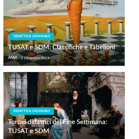
DIDATTICA GIOVANILE
TUSAT e SDM: Classifiche e Tabelloni
ASM
1 Dicembre 2023
DIDATTICA GIOVANILE
Tornei didattici del Fine Settimana:
TUSAT e SDM