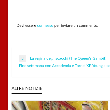
LEAVE A RESPONSE
Devi essere
connesso
per inviare un commento.
La regina degli scacchi (The Queen’s Gambit)
Navigazione
Previous
Fine settimana con Accademia e Tornei XP Young a s
Post
Next
articoli
Post
ALTRE NOTIZIE