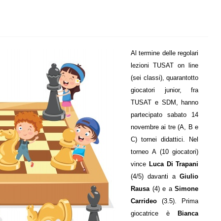
Al termine delle regolari
lezioni TUSAT on line
(sei classi), quarantotto
giocatori junior, fra
TUSAT e SDM, hanno
partecipato sabato 14
novembre ai tre (A, B e
C) tornei didattici. Nel
torneo A (10 giocatori)
vince
Luca Di Trapani
(4/5) davanti a
Giulio
Rausa
(4) e a
Simone
Carrideo
(3.5). Prima
giocatrice è
Bianca