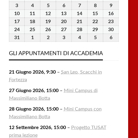
Luglio
Luglio
Luglio
Luglio
Luglio
Agosto
Agosto
3
3
4
4
5
5
6
6
7
7
8
8
9
9
2026
2026
2026
2026
2026
2026
2026
Agosto
Agosto
Agosto
Agosto
Agosto
Agosto
Agosto
10
10
11
11
12
12
13
13
14
14
15
15
16
16
2026
2026
2026
2026
2026
2026
2026
Agosto
Agosto
Agosto
Agosto
Agosto
Agosto
Agosto
17
17
18
18
19
19
20
20
21
21
22
22
23
23
2026
2026
2026
2026
2026
2026
2026
Agosto
Agosto
Agosto
Agosto
Agosto
Agosto
Agosto
24
24
25
25
26
26
27
27
28
28
29
29
30
30
2026
2026
2026
2026
2026
2026
2026
Agosto
Agosto
Agosto
Agosto
Agosto
Agosto
Agosto
31
31
1
1
2
2
3
3
4
4
5
5
6
6
2026
2026
2026
2026
2026
2026
2026
Agosto
Settembre
Settembre
Settembre
Settembre
Settembre
Settembre
2026
2026
2026
2026
2026
2026
2026
GLI APPUNTAMENTI DI ACCADEMIA
21 Giugno 2026, 9:30
–
San Leo, Scacchi in
Fortezza
27 Giugno 2026, 15:00
–
Mini Campus di
Massimiliano Botta
28 Giugno 2026, 15:00
–
Mini Campus con
Massimiliano Botta
12 Settembre 2026, 15:00
–
Progetto TUSAT
prima lezione