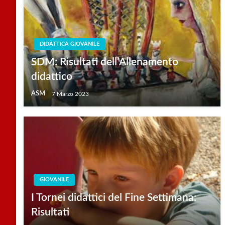
DIDATTICA GIOVANILE
SDM: Risultati dell’Allenamento
didattico
ASM
7 Marzo 2023
GIOVANILE
I Tornei didattici del Fine Settimana:
Risultati