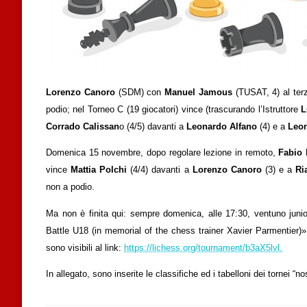
Lorenzo Canoro
(SDM) con
Manuel Jamous
(TUSAT, 4) al ter
podio; nel Torneo C (19 giocatori) vince (trascurando l’Istruttore
L
Corrado Calissan
o (4/5) davanti a
Leonardo Alfano
(4) e a
Leon
Domenica 15 novembre, dopo regolare lezione in remoto,
Fabio
vince
Mattia Polchi
(4/4) davanti a
Lorenzo Canoro
(3) e a
Ri
non a podio.
Ma non è finita qui: sempre domenica, alle 17:30, ventuno junio
Battle U18 (in memorial of the chess trainer Xavier Parmentier)» c
sono visibili al link:
https://lichess.org/tournament/b3aX5lvl.
In allegato, sono inserite le classifiche ed i tabelloni dei tornei “nos