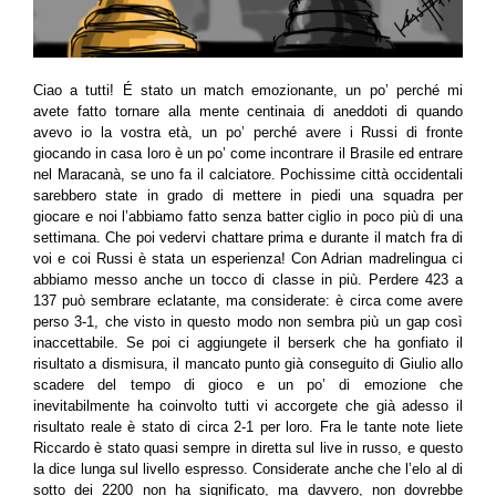
Ciao a tutti! É stato un match emozionante, un po’ perché mi
avete fatto tornare alla mente centinaia di aneddoti di quando
avevo io la vostra età, un po’ perché avere i Russi di fronte
giocando in casa loro è un po’ come incontrare il Brasile ed entrare
nel Maracanà, se uno fa il calciatore. Pochissime città occidentali
sarebbero state in grado di mettere in piedi una squadra per
giocare e noi l’abbiamo fatto senza batter ciglio in poco più di una
settimana. Che poi vedervi chattare prima e durante il match fra di
voi e coi Russi è stata un esperienza! Con Adrian madrelingua ci
abbiamo messo anche un tocco di classe in più. Perdere 423 a
137 può sembrare eclatante, ma considerate: è circa come avere
perso 3-
1, che visto in questo modo non sembra più un gap così
inaccettabile. Se poi ci aggiungete il berserk che ha gonfiato il
risultato a dismisura, il mancato punto già conseguito di Giulio allo
scadere del tempo di gioco e un po’ di emozione che
inevitabilmente ha coinvolto tutti vi accorgete che già adesso il
risultato reale è stato di circa 2-
1 per loro. Fra le tante note liete
Riccardo è stato quasi sempre in diretta sul live in russo, e questo
la dice lunga sul livello espresso. Considerate anche che l’elo al di
sotto dei 2200 non ha significato, ma davvero, non dovrebbe