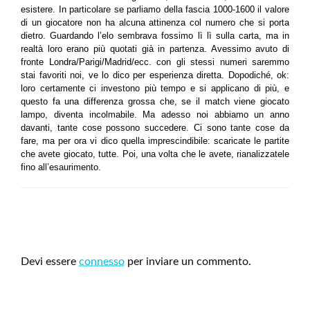
esistere. In particolare se parliamo della fascia 1000-
1600 il valore
di un giocatore non ha alcuna attinenza col numero che si porta
dietro. Guardando l’elo sembrava fossimo lì lì sulla carta, ma in
realtà loro erano più quotati già in partenza. Avessimo avuto di
fronte Londra/Parigi/Madrid/ecc. con gli stessi numeri saremmo
stai favoriti noi, ve lo dico per esperienza diretta. Dopodiché, ok:
loro certamente ci investono più tempo e si applicano di più, e
questo fa una differenza grossa che, se il match viene giocato
lampo, diventa incolmabile. Ma adesso noi abbiamo un anno
davanti, tante cose possono succedere. Ci sono tante cose da
fare, ma per ora vi dico quella imprescindibile: scaricate le partite
che avete giocato, tutte. Poi, una volta che le avete, rianalizzatele
fino all’esaurimento.
LEAVE A RESPONSE
Devi essere
connesso
per inviare un commento.