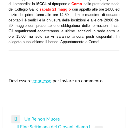
di Lombardia: la
MCCL
si ripropone a
Como
nella prestigiosa sede
del Collegio Gallio
sabato 21 maggio
con appello alle ore 14:00 ed
inizio del primo turno alle ore 14:30. Il limite massimo di squadre
ospitabili è sedici e la chiusura delle iscrizioni è alle ore 20:00 del
20 maggio con presentazione obbligatoria delle formazioni finali.
Gli organizzatori accetteranno le ultime iscrizioni in sede entro le
ore 13:00 ma solo se vi saranno ancora posti disponibili. In
allegato pubblichiamo il bando. Appuntamento a Como!
LEAVE A RESPONSE
Devi essere
connesso
per inviare un commento.
Navigazione
Un Re non Muore
Previous
articoli
Il Fine Settimana dei Giovani: diamo i