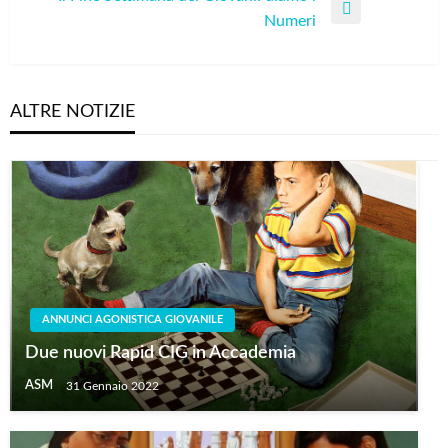
Post
Next
Numeri
Post
ALTRE NOTIZIE
ANNUNCI AGONISTICA GIOVANILE
Due nuovi Rapid CIG in Accademia
ASM
31 Gennaio 2022